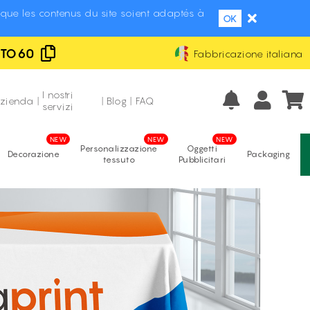
que les contenus du site soient adaptés à
OK
UTO60
Fabbricazione italiana
Eccellente
Prezzi più bassi d'Italia
recensioni verificate
I nostri
azienda
|
|
Blog
|
FAQ
servizi
Personalizzazione
Oggetti
Decorazione
Packaging
tessuto
Pubblicitari