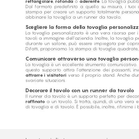
rettangolare
,
rotonda
o
aderente
. La tovaglia pubbl
Dal formato predefinito a quello su misura, i tuoi c
stampa per creare un supporto totalmente persona
abbinare la tovaglia a un runner da tavolo.
Scegliere la forma della tovaglia personaliz
La tovaglia personalizzata è una vera risorsa per i 
tavoli a immagine dell’azienda. Inoltre, la tovaglia
durante un salone, può essere impiegata per coprire 
Difatti, proponiamo la stampa di tovaglie quadrate, 
Comunicare attraverso una tovaglia person
La tovaglia è un eccellente strumento comunicativo. 
questo supporto attira l’attenzione dei passanti, in
attrarre i visitatori
verso il proprio stand. Anche du
svariate situazioni.
Decorare il tavolo con un runner da tavolo
Il runner da tavolo è un supporto perfetto per decora
raffinato
a un tavolo. Si tratta, quindi, di una vera 
di tovaglia e di tavolo. È possibile, inoltre, rifinirne