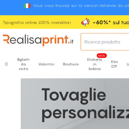
Vous vous trouvez sur la version italienne du si
-60%
* sul t
Tipografia online 100% rivenditori
Ricerca prodotto
Biglietti
Etichette
Film
da
Volantini
Brochure
in
L
DTF
visita
bobina