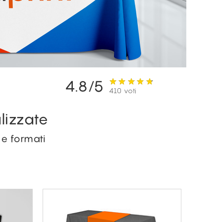
4.8/5
410 voti
lizzate
 e formati