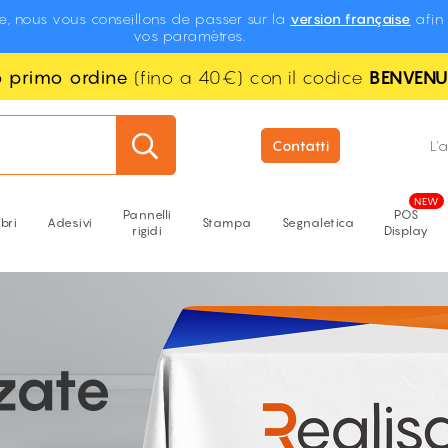
te, nous vous conseillons de passer sur la
version française
afin 
vos paramètres.
uo primo ordine
(fino a 40€) con il codice
BENVEN
Contatti
L'
Pannelli
POS
ibri
Adesivi
Stampa
Segnaletica
rigidi
Display