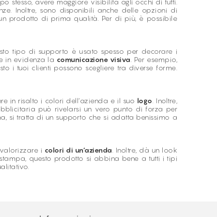
o stesso, avere maggiore visibilità agli occhi di tutti.
nze. Inoltre, sono disponibili anche delle opzioni di
i un prodotto di prima qualità. Per di più, è possibile
to tipo di supporto è usato spesso per decorare i
re in evidenza la
comunicazione visiva
. Per esempio,
o i tuoi clienti possono scegliere tra diverse forme.
 in risalto i colori dell’azienda e il suo
logo
. Inoltre,
ubblicitaria può rivelarsi un vero punto di forza per
 si tratta di un supporto che si adatta benissimo a
 valorizzare i
colori di un’azienda
. Inoltre, dà un look
stampa, questo prodotto si abbina bene a tutti i tipi
alitativo.