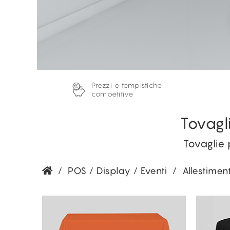
Prezzi e tempistiche
competitive
Tovagl
Tovaglie 
/
POS / Display / Eventi
/
Allestiment