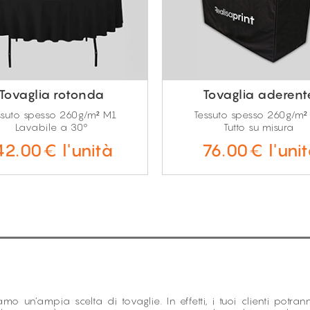
Tovaglia rotonda
Tovaglia aderent
ssuto spesso 260g/m² M1
Tessuto spesso 260g/m²
Lavabile a 30°
Tutto su misura
42.00€ l'unità
76.00€ l'uni
mo un’ampia scelta di tovaglie. In effetti, i tuoi clienti potrann