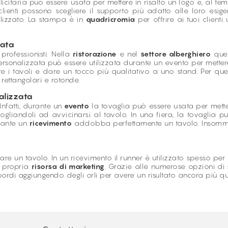
icitaria può essere usata per mettere in risalto un logo e, al temp
lienti possono scegliere il supporto più adatto alle loro esige
lizzato. La stampa è in
quadricromia
per offrire ai tuoi client
zata
professionisti. Nella
ristorazione
e nel
settore alberghiero
ques
 personalizzata può essere utilizzata durante un evento per mette
i tavoli e dare un tocco più qualitativo a uno stand. Per quest
rettangolari e rotonde.
alizzata
Infatti, durante un
evento
la tovaglia può essere usata per mettere
vogliandoli ad avvicinarsi al tavolo. In una fiera, la tovaglia p
rante un
ricevimento
addobba perfettamente un tavolo. Insomma,
re un tavolo. In un ricevimento il runner è utilizzato spesso per
e propria
risorsa di marketing
. Grazie alle numerose opzioni di 
 i bordi aggiungendo degli orli per avere un risultato ancora più qu