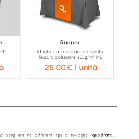
e
Runner
 M1
Ideale per decorare un tavolo
Tessuto poliestere 110g/m² M1
tà
25.00€ l'unità
o scegliere tra differenti tipi di tovaglia:
quadrata
,