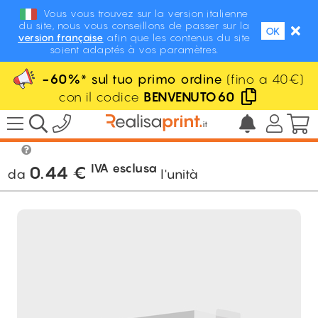
Vous vous trouvez sur la version italienne
du site, nous vous conseillons de passer sur la
OK
version française
afin que les contenus du site
soient adaptés à vos paramètres.
-60%
* sul tuo primo ordine
(fino a 40€)
con il codice
BENVENUTO60
/
Packaging personalizzato
/
Scatole per
alimenti
/
Cassetta
IVA esclusa
0.44
€
da
l'unità