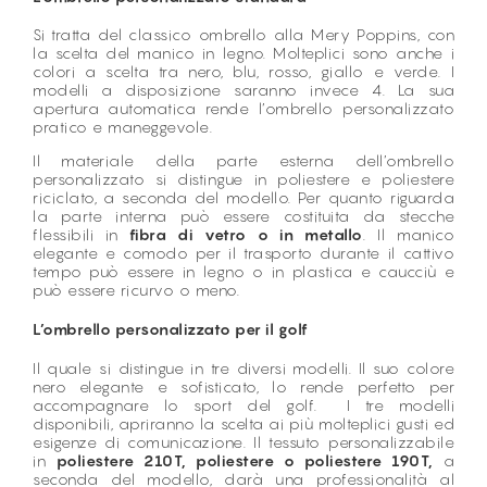
Si tratta del classico ombrello alla Mery Poppins, con
la scelta del manico in legno. Molteplici sono anche i
colori a scelta tra nero, blu, rosso, giallo e verde. I
modelli a disposizione saranno invece 4. La sua
apertura automatica rende l’ombrello personalizzato
pratico e maneggevole.
Il materiale della parte esterna dell’ombrello
personalizzato si distingue in poliestere e poliestere
riciclato, a seconda del modello. Per quanto riguarda
la parte interna può essere costituita da stecche
flessibili in
fibra di vetro o in metallo
. Il manico
elegante e comodo per il trasporto durante il cattivo
tempo può essere in legno o in plastica e caucciù e
può essere ricurvo o meno.
L’ombrello personalizzato per il golf
Il quale si distingue in tre diversi modelli. Il suo colore
nero elegante e sofisticato, lo rende perfetto per
accompagnare lo sport del golf. I tre modelli
disponibili, apriranno la scelta ai più molteplici gusti ed
esigenze di comunicazione. Il tessuto personalizzabile
in
poliestere 210T, poliestere o poliestere 190T,
a
seconda del modello, darà una professionalità al