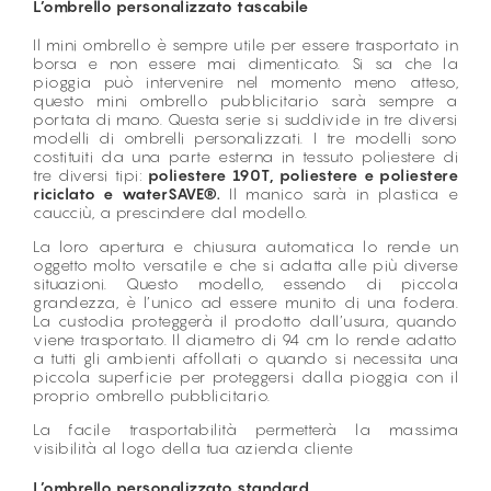
L’ombrello personalizzato tascabile
Il mini ombrello è sempre utile per essere trasportato in
borsa e non essere mai dimenticato. Si sa che la
pioggia può intervenire nel momento meno atteso,
questo mini ombrello pubblicitario sarà sempre a
portata di mano. Questa serie si suddivide in tre diversi
modelli di ombrelli personalizzati. I tre modelli sono
costituiti da una parte esterna in tessuto poliestere di
tre diversi tipi:
poliestere 190T, poliestere e poliestere
riciclato e waterSAVE®.
Il manico sarà in plastica e
caucciù, a prescindere dal modello.
La loro apertura e chiusura automatica lo rende un
oggetto molto versatile e che si adatta alle più diverse
situazioni. Questo modello, essendo di piccola
grandezza, è l’unico ad essere munito di una fodera.
La custodia proteggerà il prodotto dall’usura, quando
viene trasportato. Il diametro di 94 cm lo rende adatto
a tutti gli ambienti affollati o quando si necessita una
piccola superficie per proteggersi dalla pioggia con il
proprio ombrello pubblicitario.
La facile trasportabilità permetterà la massima
visibilità al logo della tua azienda cliente
L’ombrello personalizzato standard