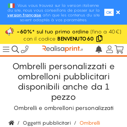
Vous vous trouvez sur la version italienne
du site, nous vous conseillons de passer sur la
OK
version française
afin que les contenus du site
soient adaptés à vos paramètres.
-60%
* sul tuo primo ordine
(fino a 40€)
con il codice
BENVENUTO60
Ombrelli personalizzati e
ombrelloni pubblicitari
disponibili anche da 1
pezzo
Ombrelli e ombrelloni personalizzati
/
Oggetti pubblicitari
/
Ombrelli