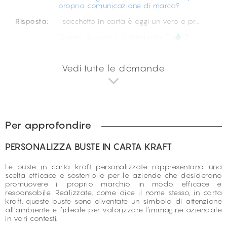
propria comunicazione di marca?
Risposta:
l sacchetto in carta è oggi un vero e pr...
Questa risposta ti è stata utile ?
2
Vedi tutte le domande
Per approfondire
PERSONALIZZA BUSTE IN CARTA KRAFT
Le buste in carta kraft personalizzate rappresentano una
scelta efficace e sostenibile per le aziende che desiderano
promuovere il proprio marchio in modo efficace e
responsabile. Realizzate, come dice il nome stesso, in carta
kraft, queste buste sono diventate un simbolo di attenzione
all’ambiente e l’ideale per valorizzare l’immagine aziendale
in vari contesti.