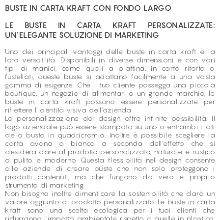
BUSTE IN CARTA KRAFT CON FONDO LARGO
LE BUSTE IN CARTA KRAFT PERSONALIZZATE:
UN’ELEGANTE SOLUZIONE DI MARKETING
Uno dei principali vantaggi delle buste in carta kraft è la
loro versatilità. Disponibili in diverse dimensioni e con vari
tipi di manici, come quelli a piattina, in carta ritorta o
fustellati, queste buste si adattano facilmente a una vasta
gamma di esigenze. Che il tuo cliente possegga una piccola
boutique, un negozio di alimentari o un grande marchio, le
buste in carta kraft possono essere personalizzate per
riflettere l’identità visiva dell’azienda.
La personalizzazione del design offre infinite possibilità. Il
logo aziendale può essere stampato su uno o entrambi i lati
della busta in quadricromia. Inoltre è possibile scegliere la
carta avana o bianca a seconda dell’effetto che si
desidera dare al prodotto personalizzato, naturale e rustico
o pulito e moderno. Questa flessibilità nel design consente
alle aziende di creare buste che non solo proteggono i
prodotti contenuti, ma che fungono da vero e proprio
strumento di marketing.
Non bisogna inoltre dimenticare la sostenibilità che darà un
valore aggiunto al prodotto personalizzato. Le buste in carta
kraft sono una scelta ecologica per i tuoi clienti che
ridurranno l’impatto ambientale rispetto a quelle in plastica.