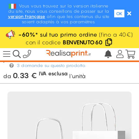
Vous vous trouvez sur la version italienne
du site, nous vous conseillons de passer sur la
OK
version française
afin que les contenus du site
soient adaptés à vos paramètres.
-60%
* sul tuo primo ordine
(fino a 40€)
con il codice
BENVENUTO60
/
Packaging personalizzato
/
Borse
personalizzate
/
Buste in carta kraft
3 domande su questo prodotto.
IVA esclusa
0.33
€
da
l'unità