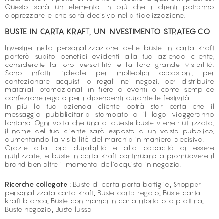
Questo sarà un elemento in più che i clienti potranno
apprezzare e che sarà decisivo nella fidelizzazione.
BUSTE IN CARTA KRAFT, UN INVESTIMENTO STRATEGICO
Investire nella personalizzazione delle buste in carta kraft
porterà subito benefici evidenti alla tua azienda cliente,
considerate la loro versatilità e la loro grande visibilità.
Sono infatti l’ideale per molteplici occasioni, per
confezionare acquisti o regali nei negozi, per distribuire
materiali promozionali in fiere o eventi o come semplice
confezione regalo per i dipendenti durante le festività.
In più la tua azienda cliente potrà star certa che il
messaggio pubblicitario stampato o il logo viaggeranno
lontano. Ogni volta che una di queste buste viene riutilizzata,
il nome del tuo cliente sarà esposto a un vasto pubblico,
aumentando la visibilità del marchio in maniera decisiva.
Grazie alla loro durabilità e alla capacità di essere
riutilizzate, le buste in carta kraft continuano a promuovere il
brand ben oltre il momento dell’acquisto in negozio.
Ricerche collegate :
Buste di carta porta bottiglie
,
Shopper
personalizzata carta kraft
,
Buste carta regalo
,
Buste carta
kraft bianca
,
Buste con manici in carta ritorta o a piattina
,
Buste negozio
,
Buste lusso