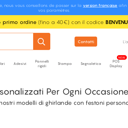
te, nous vous conseillons de passer sur la
version française
afin 
vos paramètres.
uo primo ordine
(fino a 40€) con il codice
BENVEN
Contatti
L'
Pannelli
POS
ibri
Adesivi
Stampa
Segnaletica
rigidi
Display
rsonalizzati Per Ogni Occasion
i nostri modelli di ghirlande con festoni persona