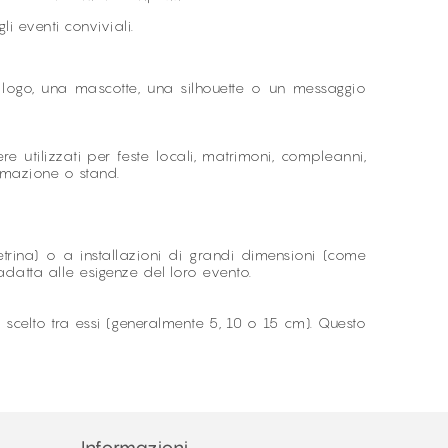
i eventi conviviali.
logo, una mascotte, una silhouette o un messaggio
tilizzati per feste locali, matrimoni, compleanni,
nimazione o stand.
rina) o a installazioni di grandi dimensioni (come
adatta alle esigenze del loro evento.
 scelto tra essi (generalmente 5, 10 o 15 cm). Questo
Informazioni