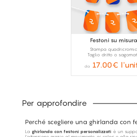
Festoni su misur
Stampa quadricromi
Taglio dritto o sagoma
17.00€ l'uni
da
Per approfondire
Perché scegliere una ghirlanda con f
La
ghirlanda con festoni personalizzati
è un suppor
l’attenzione grazie al movimento, ai colori e alla rip