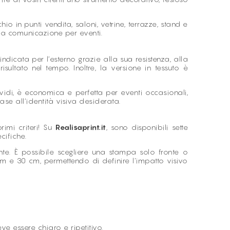
o in punti vendita, saloni, vetrine, terrazze, stand e
ella comunicazione per eventi.
ndicata per l’esterno grazie alla sua resistenza, alla
risultato nel tempo. Inoltre, la versione in tessuto è
 vividi, è economica e perfetta per eventi occasionali,
se all’identità visiva desiderata.
imi criteri! Su
Realisaprint.it
, sono disponibili sette
cifiche.
ente. È possibile scegliere una stampa solo fronte o
cm e 30 cm, permettendo di definire l’impatto visivo
ve essere chiaro e ripetitivo.