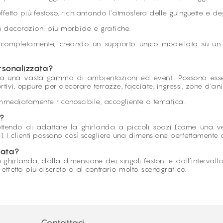
etto più festoso, richiamando l’atmosfera delle guinguette e degl
n decorazioni più morbide e grafiche.
i completamente, creando un supporto unico modellato su un 
ersonalizzata?
 una vasta gamma di ambientazioni ed eventi. Possono essere u
ortivi, oppure per decorare terrazze, facciate, ingressi, zone d’a
 immediatamente riconoscibile, accogliente o tematica.
?
ttendo di adattare la ghirlanda a piccoli spazi (come una vet
). I clienti possono così scegliere una dimensione perfettamente 
zata?
ghirlanda, dalla dimensione dei singoli festoni e dall’intervallo
 effetto più discreto o al contrario molto scenografico.
Contattaci