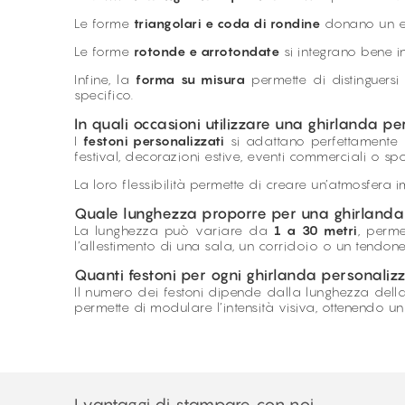
Le forme
triangolari e coda di rondine
donano un eff
Le forme
rotonde e arrotondate
si integrano bene i
Infine, la
forma su misura
permette di distinguers
specifico.
In quali occasioni utilizzare una ghirlanda p
I
festoni personalizzati
si adattano perfettamente a
festival, decorazioni estive, eventi commerciali o sp
La loro flessibilità permette di creare un’atmosfera
Quale lunghezza proporre per una ghirlanda
La lunghezza può variare da
1 a 30 metri
, perme
l’allestimento di una sala, un corridoio o un tendone
Quanti festoni per ogni ghirlanda personaliz
Il numero dei festoni dipende dalla lunghezza della 
permette di modulare l’intensità visiva, ottenendo un
I vantaggi di stampare con noi