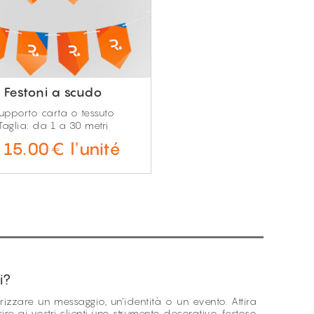
Festoni a scudo
upporto carta o tessuto
Taglia: da 1 a 30 metri
15.00€ l'unité
a
i?
zzare un messaggio, un’identità o un evento. Attira
ire ai vostri clienti uno strumento decorativo, festoso