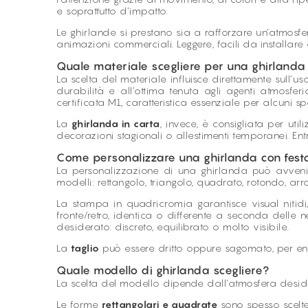
e soprattutto d’impatto.
Le ghirlande si prestano sia a rafforzare un’atmosfer
animazioni commerciali. Leggere, facili da installare 
Quale materiale scegliere per una ghirlanda 
La scelta del materiale influisce direttamente sull’us
durabilità e all’ottima tenuta agli agenti atmosferic
certificata M1, caratteristica essenziale per alcuni sp
La
ghirlanda in carta
, invece, è consigliata per uti
decorazioni stagionali o allestimenti temporanei. En
Come personalizzare una ghirlanda con festo
La personalizzazione di una ghirlanda può avvenire 
modelli: rettangolo, triangolo, quadrato, rotondo, a
La stampa in quadricromia garantisce visual nitidi,
fronte/retro, identica o differente a seconda delle
desiderato: discreto, equilibrato o molto visibile.
La
taglio
può essere dritto oppure sagomato, per enfa
Quale modello di ghirlanda scegliere?
La scelta del modello dipende dall’atmosfera desi
Le forme
rettangolari e quadrate
sono spesso scelte 