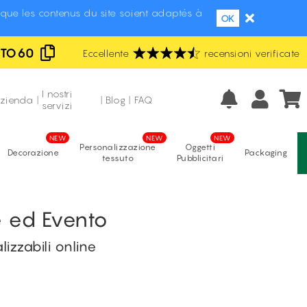
que les contenus du site soient adaptés à
OK
UTO60
Eccellente
Fabbricazione italiana
recensioni verificate
Prezzi più bassi d'Italia
I nostri
azienda
|
|
Blog
|
FAQ
servizi
Personalizzazione
Oggetti
Decorazione
Packaging
tessuto
Pubblicitari
e ed Evento
lizzabili online