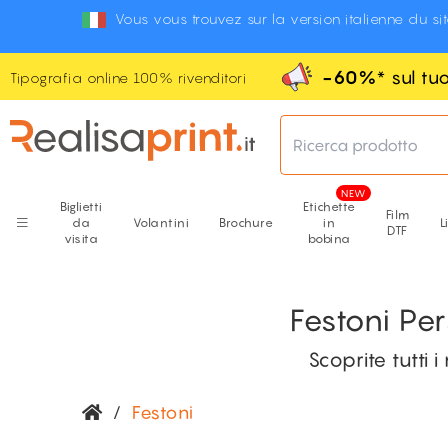
Vous vous trouvez sur la version italienne du si
-60%
* sul t
Tipografia online 100% rivenditori
Ricerca prodotto
Biglietti
Etichette
Film
da
Volantini
Brochure
in
L
DTF
visita
bobina
Festoni Pe
Scoprite tutti 
/
Festoni