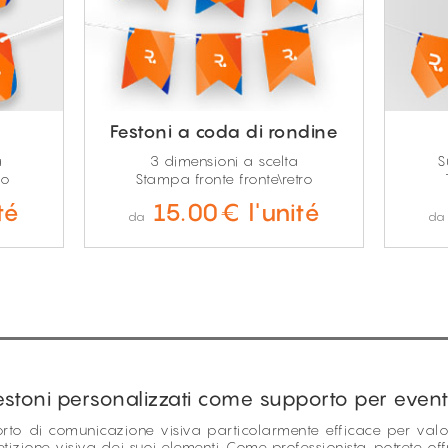
a
Festoni a coda di rondine
a
3 dimensioni a scelta
S
to
Stampa fronte fronte\retro
té
15.00€ l'unité
da
d
estoni personalizzati come supporto per event
to di comunicazione visiva particolarmente efficace per valori
etizione visiva dei suoi elementi. Come professionista, potrete offr