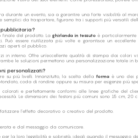
a durante un evento, sia a garantire una forte visibilità al marchi
e semplici da trasportare, figurano tra i supporti più versatili d
pubblicitaria?
o finale del prodotto. La
ghirlanda in tessuto
è particolarmente i
i. Può essere riutilizzata più volte e garantisce un eccellente 
azi aperti al pubblico.
lizzi in interno. Offre un’eccellente qualità di stampa dai colori
trambe le soluzioni permettono una personalizzazione totale in ba
ni personalizzati?
su più livelli. Innanzitutto, la scelta della
forma
è uno dei pr
rrotondato, coda di rondine oppure su misura per esigenze più spe
 colorati e perfettamente conformi alle linee grafiche del cli
 necessità. Le dimensioni dei festoni più comuni sono 15 cm, 20 
tizzare l’effetto decorativo o creativo del prodotto.
derata e dal messaggio da comunicare.
per la loro leggibilità e sobrietà, ideali quando il messaggio de