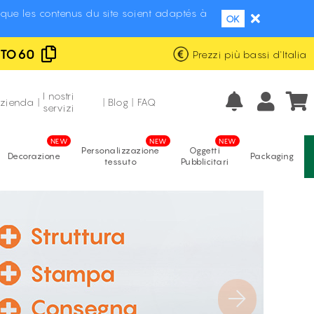
que les contenus du site soient adaptés à
OK
UTO60
Prezzi più bassi d'Italia
Eccellente
Fabbricazione italiana
recensioni verificate
I nostri
azienda
|
|
Blog
|
FAQ
servizi
Personalizzazione
Oggetti
Decorazione
Packaging
tessuto
Pubblicitari