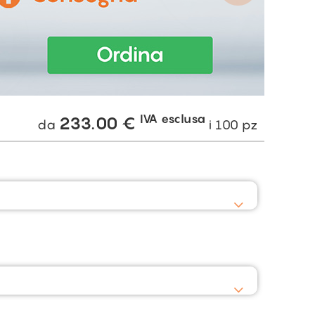
IVA esclusa
233.00
€
da
i
100
pz