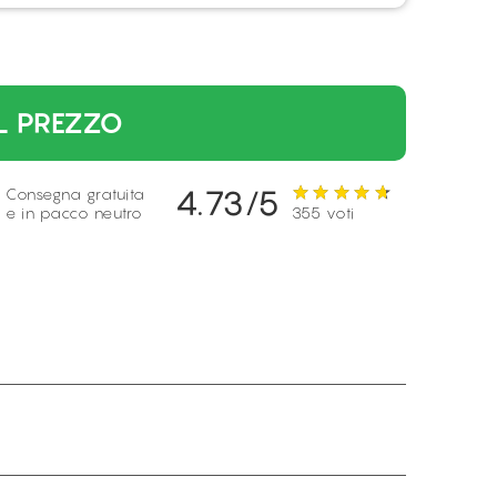
L PREZZO
4.73/5
Consegna gratuita
e in pacco neutro
355 voti