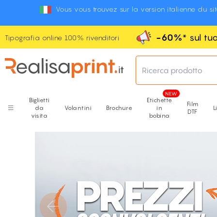
Vous vous trouvez sur la version italienne du si
-60%
* sul t
Tipografia online 100% rivenditori
Ricerca prodotto
Biglietti
Etichette
Film
da
Volantini
Brochure
in
L
DTF
visita
bobina