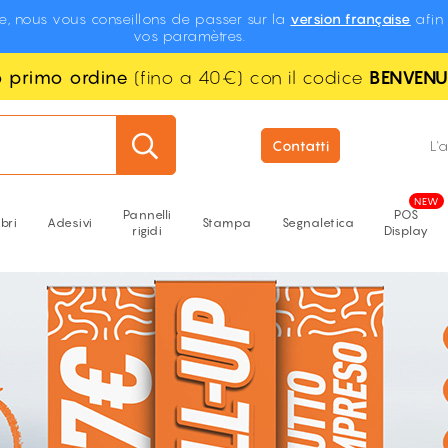
te, nous vous conseillons de passer sur la
version française
afin 
vos paramètres.
uo primo ordine
(fino a 40€) con il codice
BENVEN
Contatti
L'
Pannelli
POS
ibri
Adesivi
Stampa
Segnaletica
rigidi
Display