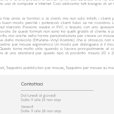
nno uso di computer e Internet. Così, abbiamo tutti bisogno di u
fine anno ai fornitori o ai clienti, ma non solo. Infatti, i client
 un buon modo perché i potenziali clienti futuri se ne ricordino
e sul mercato. Possono essere in PVC o tessuto, con uno spes
vale. Se questi formati non sono tra quelli graditi al cliente, è 
 dritto, ma anche nella forma personalizzata per creare un mouse
e della molecola (Ethylene-Vinyl Acetate), che è atossica, non 
ppetino per mouse ergonomico Un modo per distinguersi è il 
 Questo torna molto utile quando si lavora principalmente al c
atta di uno standard per questo tipo di prodotto: misura 20 x 
ati
,
Tappetini pubblicitari per mouse
,
Tappetini per mouse su mi
Contattaci
Dal lunedì al giovedì
Dalle 9 alle 19 non stop
Venerdì
Dalle 9 alle 18 non stop