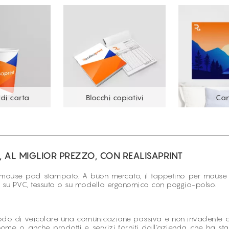
 di carta
Blocchi copiativi
Ca
, AL MIGLIOR PREZZO, CON REALISAPRINT
mouse pad stampato. A buon mercato, il tappetino per mouse 
 su PVC, tessuto o su modello ergonomico con poggia-polso.
do di veicolare una comunicazione passiva e non invadente ai c
l nome o anche prodotti e servizi forniti dall'azienda che ha 