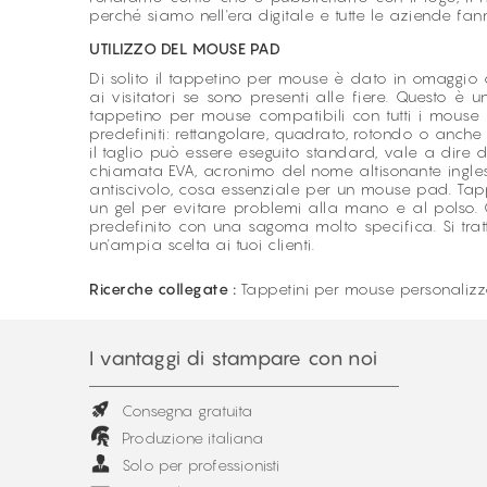
perché siamo nell'era digitale e tutte le aziende fa
UTILIZZO DEL MOUSE PAD
Di solito il tappetino per mouse è dato in omaggio a 
ai visitatori se sono presenti alle fiere. Questo è
tappetino per mouse compatibili con tutti i mous
predefiniti: rettangolare, quadrato, rotondo o anche o
il taglio può essere eseguito standard, vale a dire
chiamata EVA, acronimo del nome altisonante ingles
antiscivolo, cosa essenziale per un mouse pad. Ta
un gel per evitare problemi alla mano e al polso.
predefinito con una sagoma molto specifica. Si tr
un'ampia scelta ai tuoi clienti.
Ricerche collegate :
Tappetini per mouse personalizz
I vantaggi di stampare con noi
Consegna gratuita
Produzione italiana
Solo per professionisti