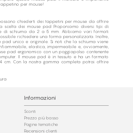
n tappetino per mouse!
i possono chiederti dei tappetini per mouse da offrire
. La scelta dei mouse pad Proponiamo diversi tipi di
sore di schiuma da 2 a 5 mm. Abbiamo vari formati
possibile richiedere una forma personalizzata. Inoltre,
 pad unico e originale. Si noti che la schiuma viene
infiammabile, elastica, impermeabile e, ovviamente,
mouse pad ergonomico con un poggiapolso contenente
omputer. Il mouse pad è in tessuto e ha un formato
24 cm. Con la nostra gamma completa potrai offrire
sura
Informazioni
Sconti
Prezzo più basso
Pagine tematiche
Recensioni clienti