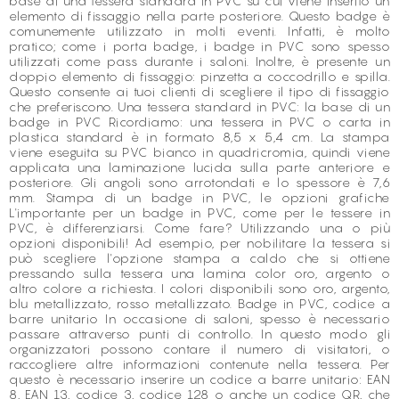
base di una tessera standard in PVC su cui viene inserito un
elemento di fissaggio nella parte posteriore. Questo badge è
comunemente utilizzato in molti eventi. Infatti, è molto
pratico; come i porta badge, i badge in PVC sono spesso
utilizzati come pass durante i saloni. Inoltre, è presente un
doppio elemento di fissaggio: pinzetta a coccodrillo e spilla.
Questo consente ai tuoi clienti di scegliere il tipo di fissaggio
che preferiscono. Una tessera standard in PVC: la base di un
badge in PVC Ricordiamo: una tessera in PVC o carta in
plastica standard è in formato 8,5 x 5,4 cm. La stampa
viene eseguita su PVC bianco in quadricromia, quindi viene
applicata una laminazione lucida sulla parte anteriore e
posteriore. Gli angoli sono arrotondati e lo spessore è 7,6
mm. Stampa di un badge in PVC, le opzioni grafiche
L'importante per un badge in PVC, come per le tessere in
PVC, è differenziarsi. Come fare? Utilizzando una o più
opzioni disponibili! Ad esempio, per nobilitare la tessera si
può scegliere l'opzione stampa a caldo che si ottiene
pressando sulla tessera una lamina color oro, argento o
altro colore a richiesta. I colori disponibili sono oro, argento,
blu metallizzato, rosso metallizzato. Badge in PVC, codice a
barre unitario In occasione di saloni, spesso è necessario
passare attraverso punti di controllo. In questo modo gli
organizzatori possono contare il numero di visitatori, o
raccogliere altre informazioni contenute nella tessera. Per
questo è necessario inserire un codice a barre unitario: EAN
8, EAN 13, codice 3, codice 128 o anche un codice QR, che