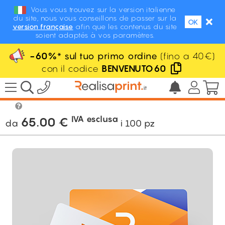
Vous vous trouvez sur la version italienne
du site, nous vous conseillons de passer sur la
OK
version française
afin que les contenus du site
soient adaptés à vos paramètres.
-60%
* sul tuo primo ordine
(fino a 40€)
con il codice
BENVENUTO60
/
POS / Display / Eventi
/
Eventi
/
Badge
in PVC
IVA esclusa
65.00
€
da
i
100
pz