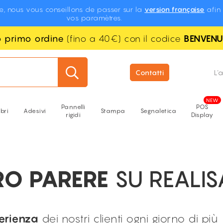
te, nous vous conseillons de passer sur la
version française
afin 
vos paramètres.
uo primo ordine
(fino a 40€) con il codice
BENVEN
Contatti
L'
Pannelli
POS
ibri
Adesivi
Stampa
Segnaletica
rigidi
Display
RO PARERE
SU REALISA
perienza
dei nostri clienti ogni giorno di più