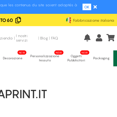
que les contenus du site soient adaptés à
OK
UTO60
Fabbricazione italiana
Eccellente
Prezzi più bassi d'Italia
recensioni verificate
I nostri
azienda
|
|
Blog
|
FAQ
servizi
Personalizzazione
Oggetti
Decorazione
Packaging
tessuto
Pubblicitari
PRINT.IT