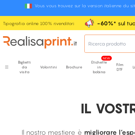
Vous vous trouvez sur la version italienne du si
-60%
* sul t
Tipografia online 100% rivenditori
Ricerca prodotto
Biglietti
Etichette
Film
da
Volantini
Brochure
in
L
DTF
visita
bobina
IL VOST
Il nostro mestiere è
migliorare l’es