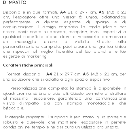
D'IMPATTO
Disponibile in due formati,
A4
21 x 29,7 cm,
A5
14,8 x 21
cm, l’espositore offre una versatilità unica, adattandosi
perfettamente a diverse esigenze di spazio e di
comunicazione. Il design compatto lo rende ideale per
essere posizionato su banconi, reception, tavoli espositivi o
qualsiasi superficie piana dove è necessario promuovere
un messaggio chiaro e visibile. Grazie alla
personalizzazione completa, puoi creare una grafica unica
che rispecchi al meglio l'identità del tuo brand e le tue
esigenze di marketing.
Caratteristiche principali
Formati disponibili:
A4
21 x 29,7 cm,
A5
14,8 x 21 cm, per
una soluzione che si adatta a ogni spazio espositivo.
Personalizzazione completa: la stampa è disponibile in
quadricromia, su uno o due lati. Questo permette di sfruttare
al massimo l’espositore, garantendo una comunicazione
visiva d'impatto sia con stampa monofacciale che
bifacciale.
Materiale resistente: il supporto è realizzato in un materiale
robusto e durevole, che mantiene l'espositore in perfette
condizioni nel tempo e ne assicura un utilizzo prolungato.