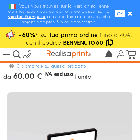
Vous vous trouvez sur la version italienne
du site, nous vous conseillons de passer sur la
OK
version française
afin que les contenus du site
soient adaptés à vos paramètres.
-60%
* sul tuo primo ordine
(fino a 40€)
con il codice
BENVENUTO60
/
POS / Display / Eventi
/
Espositori da
banco
/
Espositore da banco luminoso LED
3 domande su questo prodotto.
IVA esclusa
60.00
€
da
l'unità