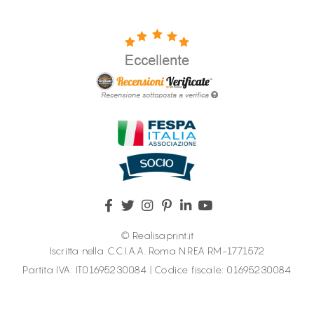
© Realisaprint.it
Iscritta nella C.C.I.A.A. Roma N.REA RM-1771572
Partita IVA: IT01695230084 | Codice fiscale: 01695230084