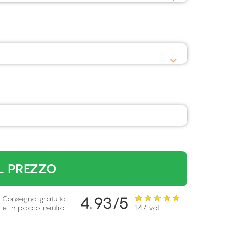
L PREZZO
4.93/5
Consegna gratuita
e in pacco neutro
147 voti