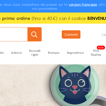
te, nous vous conseillons de passer sur la
version française
afin 
vos paramètres.
uo primo ordine
(fino a 40€) con il codice
BENVEN
Contatti
L'
Pannelli
POS
ibri
Adesivi
Stampa
Segnaletica
rigidi
Display