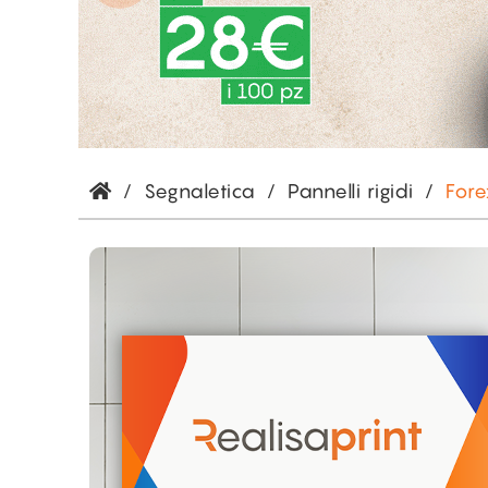
/
Segnaletica
/
Pannelli rigidi
/
For