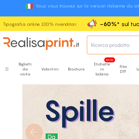
Vous vous trouvez sur la version italienne du si
-60%
* sul t
Tipografia online 100% rivenditori
Ricerca prodotto
Biglietti
Etichette
Film
da
Volantini
Brochure
in
L
DTF
visita
bobina