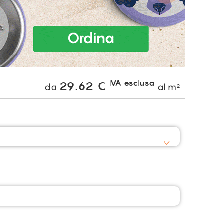
IVA esclusa
29.62
€
da
al m²