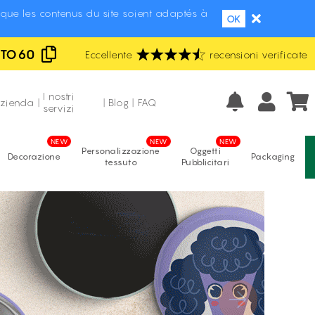
que les contenus du site soient adaptés à
OK
UTO60
Eccellente
Fabbricazione italiana
recensioni verificate
Prezzi più bassi d'Italia
I nostri
azienda
|
|
Blog
|
FAQ
servizi
Personalizzazione
Oggetti
Decorazione
Packaging
tessuto
Pubblicitari