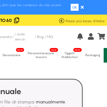
e
afin que les contenus du site soient
OK
UTO60
Prezzi più bassi d'Italia
Eccellente
Fabbricazione italiana
recensioni verificate
I nostri
azienda
|
|
Blog
|
FAQ
servizi
Personalizzazione
Oggetti
Decorazione
Packaging
tessuto
Pubblicitari
anuale
tri file di stampa
manualmente
.