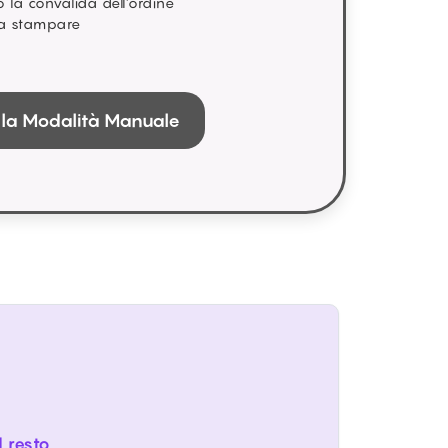
 la convalida dell’ordine
da stampare
 la Modalità Manuale
l resto