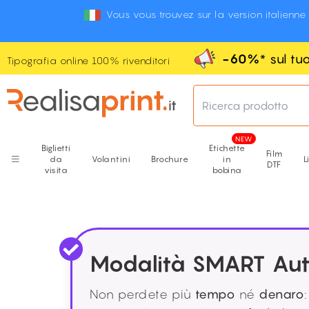
Vous vous trouvez sur la version italienne
-60%
* sul t
Tipografia online 100% rivenditori
Ricerca prodotto
Biglietti
Etichette
Film
da
Volantini
Brochure
in
L
DTF
visita
bobina
Modalità SMART Aut
Non perdete più
tempo
né
denaro