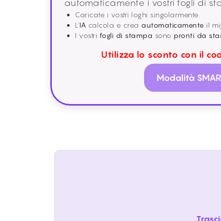
automaticamente i vostri fogli di s
Caricate i vostri loghi singolarmente.
L'
IA
calcola e crea
automaticamente
il mi
I vostri
fogli di stampa
sono
pronti da st
Utilizza lo sconto con il co
Modalità SMAR
Trasci