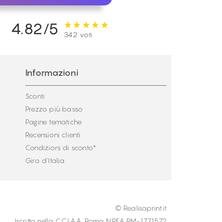
4.82/5
342 voti
Informazioni
Sconti
Prezzo più basso
Pagine tematiche
Recensioni clienti
Condizioni di sconto*
Giro d'Italia
© Realisaprint.it
Iscritta nella C.C.I.A.A. Roma N.REA RM-1771572