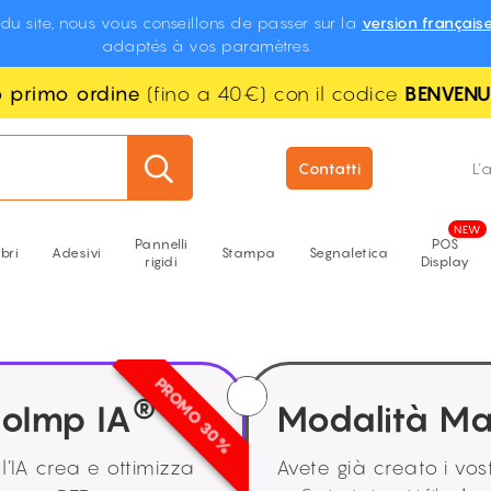
 du site, nous vous conseillons de passer sur la
version français
adaptés à vos paramètres.
uo primo ordine
(fino a 40€) con il codice
BENVEN
Contatti
L'
Pannelli
POS
ibri
Adesivi
Stampa
Segnaletica
rigidi
Display
PROMO 30%
®
oImp IA
Modalità M
: l’IA crea e ottimizza
Avete già creato i vos