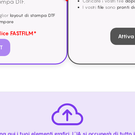
Caricate i vostri file
dopo
tampa DTF.
I vostri
file
sono
pronti 
glior
layout di stampa DTF
ampare
dice
FASTFILM*
Attiva
T
na qui i tuoi elementi grafici. L’IA si occuperà di tutto i