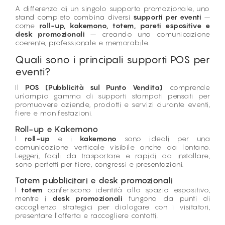
A differenza di un singolo supporto promozionale, uno
stand completo combina diversi
supporti per eventi
–
come
roll-up, kakemono, totem, pareti espositive e
desk promozionali
– creando una comunicazione
coerente, professionale e memorabile.
Quali sono i principali supporti POS per
eventi?
Il
POS (Pubblicità sul Punto Vendita)
comprende
un’ampia gamma di supporti stampati pensati per
promuovere aziende, prodotti e servizi durante eventi,
fiere e manifestazioni.
Roll-up e Kakemono
I
roll-up
e i
kakemono
sono ideali per una
comunicazione verticale visibile anche da lontano.
Leggeri, facili da trasportare e rapidi da installare,
sono perfetti per fiere, congressi e presentazioni.
Totem pubblicitari e desk promozionali
I
totem
conferiscono identità allo spazio espositivo,
mentre i
desk promozionali
fungono da punti di
accoglienza strategici per dialogare con i visitatori,
presentare l’offerta e raccogliere contatti.