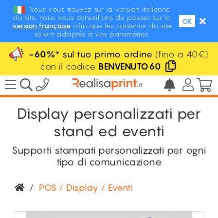
Vous vous trouvez sur la version italienne
du site, nous vous conseillons de passer sur la
OK
version française
afin que les contenus du site
soient adaptés à vos paramètres.
-60%
* sul tuo primo ordine
(fino a 40€)
con il codice
BENVENUTO60
Display personalizzati per
stand ed eventi
Supporti stampati personalizzati per ogni
tipo di comunicazione
/
POS / Display / Eventi