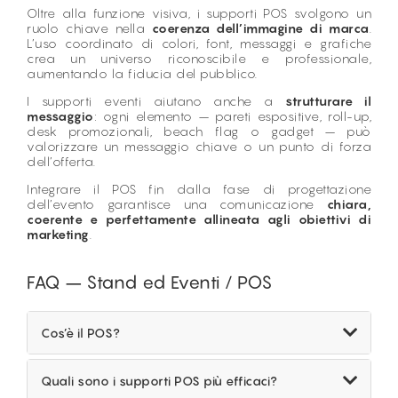
Oltre alla funzione visiva, i supporti POS svolgono un
ruolo chiave nella
coerenza dell’immagine di marca
.
L’uso coordinato di colori, font, messaggi e grafiche
crea un universo riconoscibile e professionale,
aumentando la fiducia del pubblico.
I supporti eventi aiutano anche a
strutturare il
messaggio
: ogni elemento – pareti espositive, roll-up,
desk promozionali, beach flag o gadget – può
valorizzare un messaggio chiave o un punto di forza
dell’offerta.
Integrare il POS fin dalla fase di progettazione
dell’evento garantisce una comunicazione
chiara,
coerente e perfettamente allineata agli obiettivi di
marketing
.
FAQ – Stand ed Eventi / POS
Cos’è il POS?
Il POS (Point of Sale – Pubblicità sul Punto Vendita)
comprende tutti i supporti di comunicazione
Quali sono i supporti POS più efficaci?
utilizzati per attirare l’attenzione del pubblico