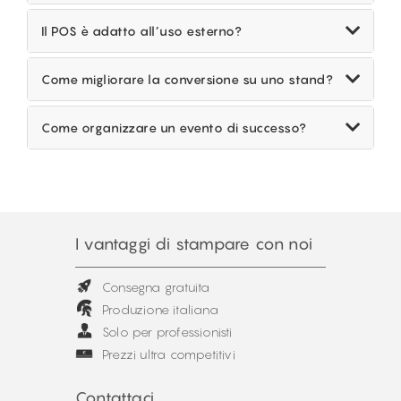
durante eventi, fiere o all’interno di spazi
Roll-up, beach flag, pareti espositive, desk
commerciali.
promozionali, totem e insegne.
Il POS è adatto all’uso esterno?
Sì, scegliendo strutture e materiali specifici per
l’esterno.
Come migliorare la conversione su uno stand?
Combinando segnaletica chiara, supporti ben
posizionati e materiali promozionali.
Come organizzare un evento di successo?
Con una strategia ben pianificata: scelta dello
stand, dei supporti POS, dei materiali, della
segnaletica e degli accessori più adatti all’evento.
I vantaggi di stampare con noi
Consegna gratuita
Produzione italiana
Solo per professionisti
Prezzi ultra competitivi
Contattaci