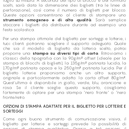
taglio su misura. A seconda del tipo di blocco e del formato
scelti, sarà data la dimensione deii biglietti (tra le linee di
perforazione), così come il numero di biglietti per blocco.
Queste opzioni consentirano al cliente di stampare uno
strumento omogeneo e di alta qualità
. Sarà semplice
staccare i biglietti da distribuire durante ad esempio una
festa scolastica.
Per una stampa ottimale del biglietto per sorteggi e lotterie, i
tuoi clienti potranno scegliere il supporto adeguato. Quale
che sia il modello di biglietto da lotteria scelto, potrai
proporre una
stampa su diversi tipi di carta
. Ritroviamo i
classici della tipografia con la 90g/m² offset (ideale per la
stampa di blocchi di biglietti), la 135g/m² patinata lucida, la
170g/m² patinata opaca e la 250g/m² patinata lucida. Per il
biglietto lotterie proponiamo anche un altro supporto,
originale e particolarmente adatto: la carta offset 80g/m².
Quest'ultima è disponibile in giallo, verde, blu, arancione e
rosa. Se il cliente sceglie questo supporto, cosigliamo
fortemente di optare per una stampa "nero fronte" o "nero
fronte/retro.
OPZIONI DI STAMPA ADATTATE PER IL BIGLIETTO PER LOTTERIE E
SORTEGGI
Come ogni buono strumento di comunicazione visiva, il
biglietto per lotterie e sorteggi prevede la possibilità di
opzioni di stampa qualitative. Grazie a tali opzioni, il