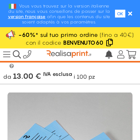
Vous vous trouvez sur la version italienne
du site, nous vous conseillons de passer sur la
OK
version française
afin que les contenus du site
soient adaptés à vos paramètres.
-60%
* sul tuo primo ordine
(fino a 40€)
con il codice
BENVENUTO60
/
POS / Display / Eventi
/
Eventi
/
Biglietti
lotterie
IVA esclusa
13.00
€
da
i
100
pz