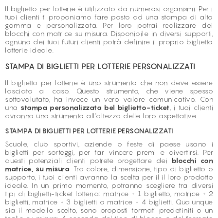
Il biglietto per lotterie è utilizzato da numerosi organismi. Per i
tuoi clienti ti proponiamo fare posto ad una stampa di alta
gamma e personalizzata. Per loro potrai realizzare dei
blocchi con matrice su misura. Disponibile in diversi supporti,
ognuno dei tuoi futuri clienti potrà definire il proprio biglietto
lotterie ideale.
STAMPA DI BIGLIETTI PER LOTTERIE PERSONALIZZATI
Il biglietto per lotterie è uno strumento che non deve essere
lasciato al caso. Questo strumento, che viene spesso
sottovalutato, ha invece un vero valore comunicativo. Con
una
stampa personalizzata bel biglietto-ticket
, i tuoi clienti
avranno uno strumento all'altezza delle loro aspettative.
STAMPA DI BIGLIETTI PER LOTTERIE PERSONALIZZATI
Scuole, club sportivi, aziende o feste di paese usano i
biglietti per sorteggi, per far vincere premi e divertirsi. Per
questi potenziali clienti potrete progettare dei
blocchi con
matrice, su misura
. Tra colore, dimensione, tipo di biglietto o
supporto, i tuoi clienti avranno la scelta per il il loro prodotto
ideale. In un primo momento, potranno scegliere tra diversi
tipi di biglietti-ticket lotteria: matrice + 1 biglietto, matrice + 2
biglietti, matrice + 3 biglietti o matrice + 4 biglietti. Qualunque
sia il modello scelto, sono proposti formati predefiniti o un