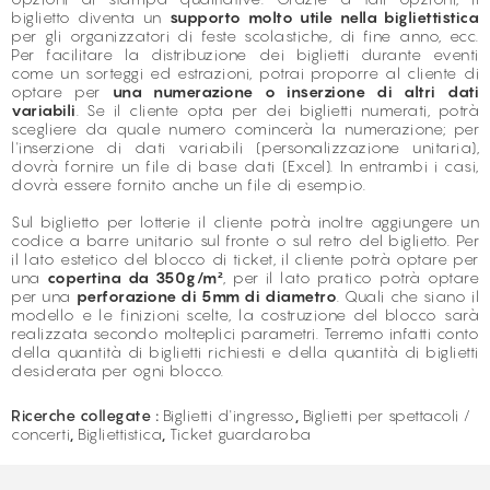
biglietto diventa un
supporto molto utile nella bigliettistica
per gli organizzatori di feste scolastiche, di fine anno, ecc.
Per facilitare la distribuzione dei biglietti durante eventi
come un sorteggi ed estrazioni, potrai proporre al cliente di
optare per
una numerazione o inserzione di altri dati
variabili
. Se il cliente opta per dei biglietti numerati, potrà
scegliere da quale numero comincerà la numerazione; per
l'inserzione di dati variabili (personalizzazione unitaria),
dovrà fornire un file di base dati (Excel). In entrambi i casi,
dovrà essere fornito anche un file di esempio.
Sul biglietto per lotterie il cliente potrà inoltre aggiungere un
codice a barre unitario sul fronte o sul retro del biglietto. Per
il lato estetico del blocco di ticket, il cliente potrà optare per
una
copertina da 350
g/m²
, per il lato pratico potrà optare
per una
perforazione di 5mm di diametro
. Quali che siano il
modello e le finizioni scelte, la costruzione del blocco sarà
realizzata secondo molteplici parametri. Terremo infatti conto
della quantità di biglietti richiesti e della quantità di biglietti
desiderata per ogni blocco.
Ricerche collegate :
Biglietti d'ingresso
,
Biglietti per spettacoli /
concerti
,
Bigliettistica
,
Ticket guardaroba