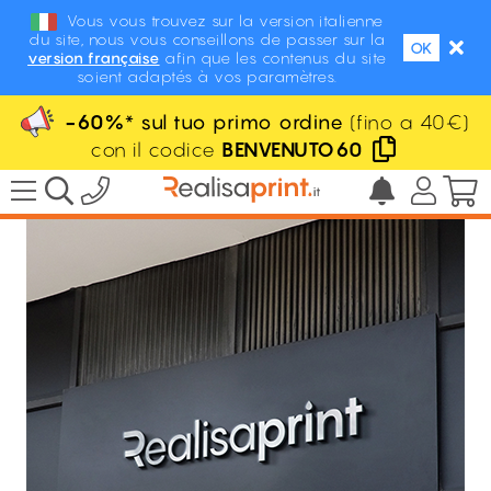
Vous vous trouvez sur la version italienne
du site, nous vous conseillons de passer sur la
OK
version française
afin que les contenus du site
/
Decorazione
/
Oggetti decorativi
/
soient adaptés à vos paramètres.
Lettere in rilievo sagomate
-60%
* sul tuo primo ordine
(fino a 40€)
IVA esclusa
110.00
€
con il codice
BENVENUTO60
da
l'unità