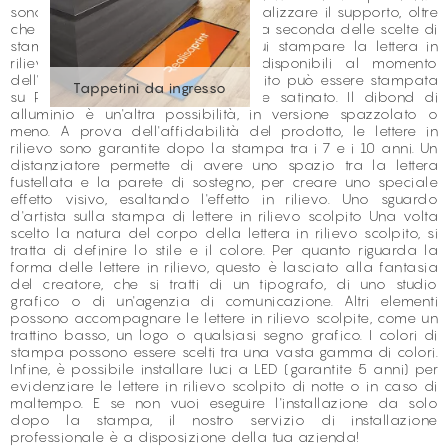
sono a tua disposizione per personalizzare il supporto, oltre
che a livello artistico come tecnico, a seconda delle scelte di
stampa. Definire il materiale su cui stampare la lettera in
rilievo scolpito Tra i materiali disponibili al momento
dell'ordine, la lettera in rilievo scolpito può essere stampata
Tappetini da ingresso
su PVC di diversi spessori, sempre satinato. Il dibond di
alluminio è un'altra possibilità, in versione spazzolato o
meno. A prova dell'affidabilità del prodotto, le lettere in
rilievo sono garantite dopo la stampa tra i 7 e i 10 anni. Un
distanziatore permette di avere uno spazio tra la lettera
fustellata e la parete di sostegno, per creare uno speciale
effetto visivo, esaltando l'effetto in rilievo. Uno sguardo
d'artista sulla stampa di lettere in rilievo scolpito Una volta
scelto la natura del corpo della lettera in rilievo scolpito, si
tratta di definire lo stile e il colore. Per quanto riguarda la
forma delle lettere in rilievo, questo è lasciato alla fantasia
del creatore, che si tratti di un tipografo, di uno studio
grafico o di un'agenzia di comunicazione. Altri elementi
possono accompagnare le lettere in rilievo scolpite, come un
trattino basso, un logo o qualsiasi segno grafico. I colori di
stampa possono essere scelti tra una vasta gamma di colori.
Infine, è possibile installare luci a LED (garantite 5 anni) per
evidenziare le lettere in rilievo scolpito di notte o in caso di
maltempo. E se non vuoi eseguire l'installazione da solo
dopo la stampa, il nostro servizio di installazione
professionale è a disposizione della tua azienda!