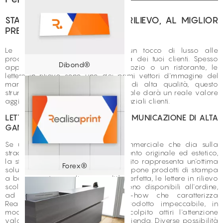
STAMPA ONLINE LETTERE IN RILIEVO, AL MIGLIOR
PREZZO, CON REALISAPRINT
Le lettere in rilievo apportano un tocco di lusso alle
procedure di comunicazione visiva dei tuoi clienti. Spesso
Dibond®
apposte su cartelli, sopra un negozio o un ristorante, le
lettere in rilievo sono uno dei primi vettori d'mmagine del
marchio. Grazie a una stampa di alta qualità, questo
strumento di promozione commerciale darà un reale valore
aggiunto all'immagine dei tuoi potenziali clienti.
LETTERE IN RILIEVO, PER UNA COMUNICAZIONE DI ALTA
GAMMA
Se un'azienda o un esercizio commerciale che dia sulla
strada volesse creare un abbellimento originale ed estetico,
la stampa di lettere in rilievo scolpito rappresenta un'ottima
Forex®
soluzione. Il tuo tipografo online propone prodotti di stampa
a basso costo ma di una qualità perfetta, le lettere in rilievo
scolpito non fanno eccezione e sono disponibili all'ordine,
ad un prezzo basso. Il know-how che caratterizza
Realisaprint.com garantisce un prodotto impeccabile, in
modo che la lettera di rilievo scolpito attiri l'attenzione
valorizzando il punto vendita o l'azienda. Diverse possibilità