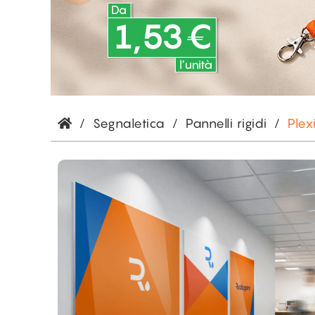
/
Segnaletica
/
Pannelli rigidi
/
Ple