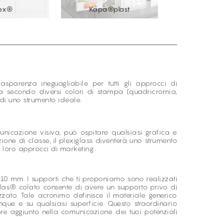
rex®
Kapa®plast
Ligh
asparenza ineguagliabile per tutti gli approcci di
ata secondo diversi colori di stampa (quadricromia,
 di uno strumento ideale.
municazione visiva, può ospitare qualsiasi grafica e
ione di classe, il plexiglass diventerà uno strumento
 i loro approcci di marketing
0 mm. I supporti che ti proponiamo sono realizzati
exiglas® colato consente di avere un supporto privo di
izzato. Tale acronimo definisce il materiale generico
que e su qualsiasi superficie. Questo straordinario
ore aggiunto nella comunicazione dei tuoi potenziali