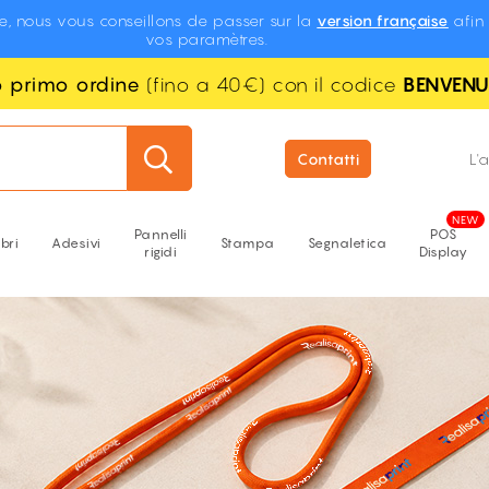
te, nous vous conseillons de passer sur la
version française
afin 
vos paramètres.
uo primo ordine
(fino a 40€) con il codice
BENVEN
Contatti
L'
Pannelli
POS
ibri
Adesivi
Stampa
Segnaletica
rigidi
Display