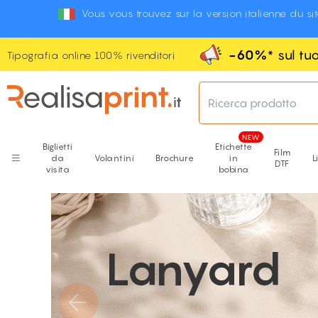
Vous vous trouvez sur la version italienne du si
-60%
* sul t
Tipografia online 100% rivenditori
Ricerca prodotto
Biglietti
Etichette
Film
da
Volantini
Brochure
in
L
DTF
visita
bobina