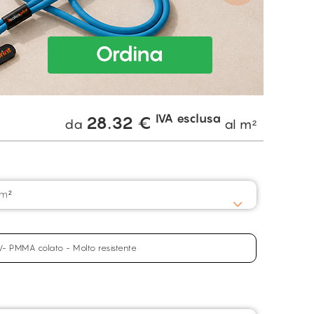
IVA esclusa
28.32
€
da
al m²
/m²
UV- PMMA colato - Molto resistente