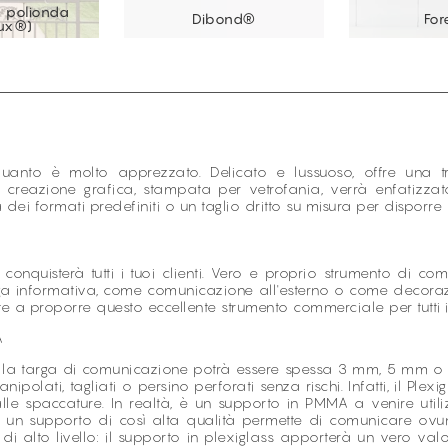
n polionda
Dibond®
Fo
lux®)
uanto è molto apprezzato. Delicato e lussuoso, offre una tr
La creazione grafica, stampata per vetrofania, verrà enfatizz
ei formati predefiniti o un taglio dritto su misura per disporre
conquisterà tutti i tuoi clienti. Vero e proprio strumento di co
arga informativa, come comunicazione all'esterno o come decoraz
itate a proporre questo eccellente strumento commerciale per tutti
À
, la targa di comunicazione potrà essere spessa 3 mm, 5 mm o 1
olati, tagliati o persino perforati senza rischi. Infatti, il Pl
alle spaccature. In realtà, è un supporto in PMMA a venire util
 un supporto di così alta qualità permette di comunicare ovun
di alto livello: il supporto in plexiglass apporterà un vero val