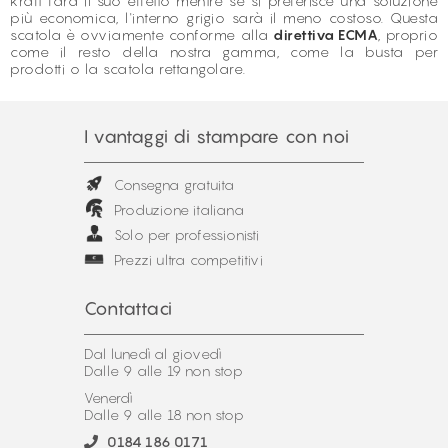
kraft farà il suo effetto mentre se si preferisce una soluzione
più economica, l'interno grigio sarà il meno costoso. Questa
scatola è ovviamente conforme alla
direttiva ECMA
, proprio
come il resto della nostra gamma, come la
busta per
prodotti
o la scatola rettangolare.
I vantaggi di stampare con noi
Consegna gratuita
Produzione italiana
Solo per professionisti
Prezzi ultra competitivi
Contattaci
Dal lunedì al giovedì
Dalle 9 alle 19 non stop
Venerdì
Dalle 9 alle 18 non stop
0184 186 0171