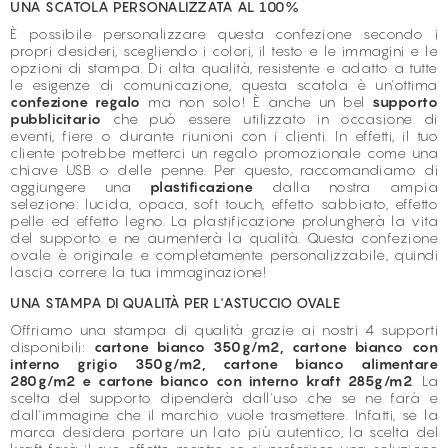
UNA SCATOLA PERSONALIZZATA AL 100%
È possibile personalizzare questa confezione secondo i
propri desideri, scegliendo i colori, il testo e le immagini e le
opzioni di stampa. Di alta qualità, resistente e adatto a tutte
le esigenze di comunicazione, questa scatola è un'ottima
confezione regalo
ma non solo! È anche un bel
supporto
pubblicitario
che può essere utilizzato in occasione di
eventi, fiere o durante riunioni con i clienti. In effetti, il tuo
cliente potrebbe metterci un regalo promozionale come una
chiave USB o delle penne. Per questo, raccomandiamo di
aggiungere una
plastificazione
dalla nostra ampia
selezione: lucida, opaca, soft touch, effetto sabbiato, effetto
pelle ed effetto legno. La plastificazione prolungherà la vita
del supporto e ne aumenterà la qualità. Questa confezione
ovale è originale e completamente personalizzabile, quindi
lascia correre la tua immaginazione!
UNA STAMPA DI QUALITÀ PER L'ASTUCCIO OVALE
Offriamo una stampa di qualità grazie ai nostri 4 supporti
disponibili:
cartone bianco 350g/m2, cartone bianco con
interno grigio 350g/m2, cartone bianco alimentare
280g/m2 e cartone bianco con interno kraft 285g/m2
. La
scelta del supporto dipenderà dall'uso che se ne farà e
dall'immagine che il marchio vuole trasmettere. Infatti, se la
marca desidera portare un lato più autentico, la scelta del