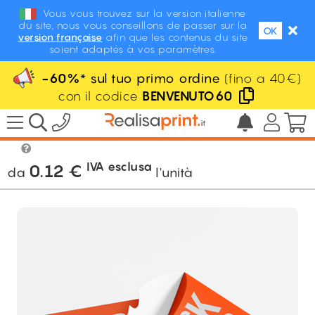
Vous vous trouvez sur la version italienne
du site, nous vous conseillons de passer sur la
OK
version française
afin que les contenus du site
soient adaptés à vos paramètres.
-60%
* sul tuo primo ordine
(fino a 40€)
con il codice
BENVENUTO60
/
Packaging personalizzato
/
Astucci ovali
/ buste
/
Astuccio ovale
IVA esclusa
0.12
€
da
l'unità