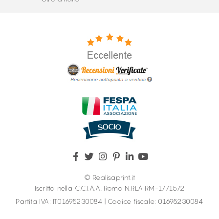
© Realisaprint.it
Iscritta nella C.C.I.A.A. Roma N.REA RM-1771572
Partita IVA: IT01695230084 | Codice fiscale: 01695230084