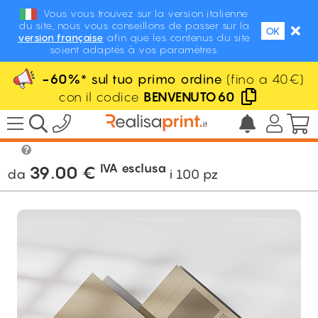
Vous vous trouvez sur la version italienne
du site, nous vous conseillons de passer sur la
OK
version française
afin que les contenus du site
soient adaptés à vos paramètres.
-60%
* sul tuo primo ordine
(fino a 40€)
con il codice
BENVENUTO60
/
Volantini
/
Carte speciali
/
Volantino
fibra canna da zucchero
IVA esclusa
39.00
€
da
i
100
pz