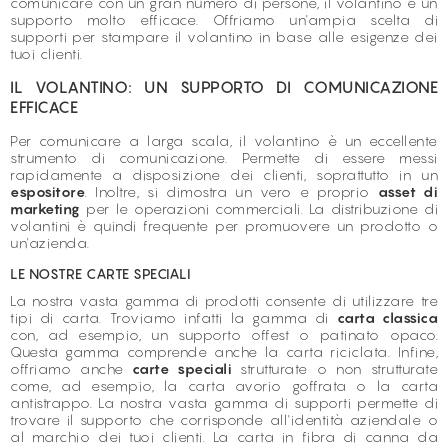
comunicare con un gran numero di persone, il volantino è un
supporto molto efficace. Offriamo un'ampia scelta di
supporti per stampare il volantino in base alle esigenze dei
tuoi clienti.
IL VOLANTINO: UN SUPPORTO DI COMUNICAZIONE
EFFICACE
Per comunicare a larga scala, il volantino è un eccellente
strumento di comunicazione. Permette di essere messi
rapidamente a disposizione dei clienti, soprattutto in un
espositore
. Inoltre, si dimostra un vero e proprio
asset di
marketing
per le operazioni commerciali. La distribuzione di
volantini
è quindi frequente per promuovere un prodotto o
un'azienda.
LE NOSTRE CARTE SPECIALI
La nostra vasta gamma di prodotti consente di utilizzare tre
tipi di carta. Troviamo infatti la gamma di
carta classica
con, ad esempio, un supporto offest o patinato opaco.
Questa gamma comprende anche la
carta riciclata
. Infine,
offriamo anche
carte speciali
strutturate o non strutturate
come, ad esempio, la carta avorio goffrata o la
carta
antistrappo
. La nostra vasta gamma di supporti permette di
trovare il supporto che corrisponde all'identità aziendale o
al marchio dei tuoi clienti. La carta in fibra di canna da