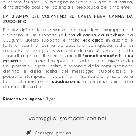
zucchero fornisce un'immagine naturale e vicina alla natura,
dimostrando così che l'azienda si preoccupa dell'ambiente.
LA STAMPA DEL VOLANTINO SU CARTA FIBRA CANNA DA
ZUCCHERO
Per soddisfare le aspettative dei tuoi clienti, stampiamo il
volantino su un supporto in
fibra di canna da zucchero
da
300g/m². Questo supporto è molto
ecologico
in quanto è
fatto di scarti di canna da zucchero. Con questa scelta di
supporto, si consiglia vivamente di non utilizzare grande
zone di colori solidi. Sono disponibili
formati predefiniti
o
su
misura
per ottenere il supporto più adatto alle esigenze dei
tuoi potenziali clienti. Inoltre, a seconda della comunicazione
definita e della scelta del messaggio pubblicitario, è
possibile stampare il volantino in fronte/retro o solo sulla
fronte. Stampiamo in
quadricromia
e offriamo quindi una
stampa di qualità.
Ricerche collegate :
Flyer
I vantaggi di stampare con noi
Consegna gratuita