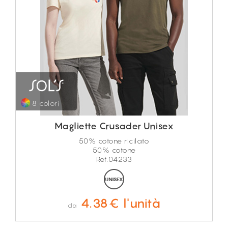
8 colori
Magliette Crusader Unisex
50% cotone ricilato
50% cotone
Ref.04233
4.38€ l'unità
da