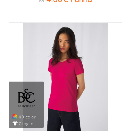
da
40 colori
7 taglie