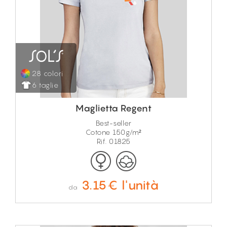
28 colori
6 taglie
Maglietta Regent
Best-seller
Cotone 150g/m²
Rif. 01825
3.15€ l'unità
da