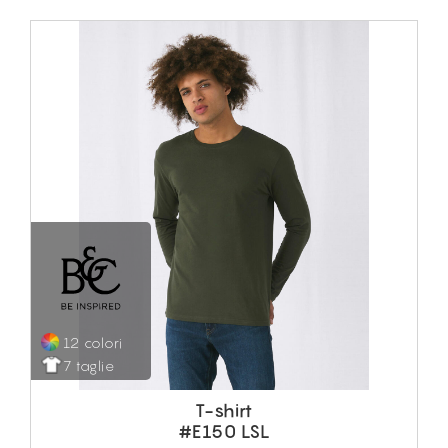
12 colori
7 taglie
T-shirt
#E150 LSL