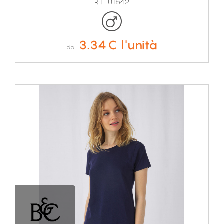
Rif.. 01542
3.34€ l'unità
da