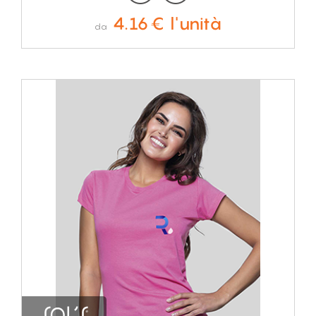
4.16€ l'unità
da