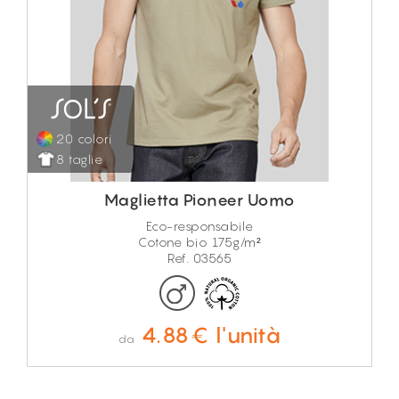
20 colori
8 taglie
Maglietta Pioneer Uomo
Eco-responsabile
Cotone bio 175g/m²
Ref. 03565
4.88€ l'unità
da