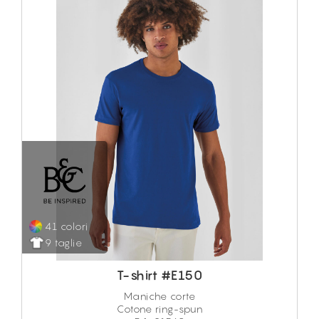
41 colori
9 taglie
T-shirt #E150
Maniche corte
Cotone ring-spun