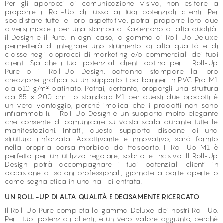
Per gli approcci di comunicazione visiva, non esitare a
proporre il Roll-Up di lusso ai tuoi potenziali clienti. Per
soddisfare tutte le loro aspettative, potrai proporre loro due
diversi modelli per una stampa di Kakemono di alta qualità:
il Design e il Pure. In ogni caso, la gamma di Roll-Up Deluxe
permetterà di integrare uno strumento di alta qualità e di
classe negli approcci di marketing e/o commerciali dei tuoi
clienti. Sia che i tuoi potenziali clienti optino per il Roll-Up
Pure o il Roll-Up Design, potranno stampare la loro
creazione grafica su un supporto tipo banner in PVC Pro M1
da 510 g/m² patinato. Potrai, pertanto, proporgli una struttura
da 85 x 200 cm. Lo standard M1 per questi due prodotti è
un vero vantaggio, perché implica che i prodotti non sono
infiammabili. Il Roll-Up Design è un supporto molto elegante
che consente di comunicare su vasta scala durante tutte le
manifestazioni. Infatti, questo supporto dispone di una
struttura rinforzata. Accattivante e innovativo, sarà fornito
nella propria borsa morbida da trasporto. Il Roll-Up M1 è
perfetto per un utilizzo regolare, sobrio e incisivo. Il Roll-Up
Design potrà accompagnare i tuoi potenziali clienti in
occasione di saloni professionali, giornate a porte aperte o
come segnaletica in una hall di entrata.
UN ROLL-UP DI ALTA QUALITÀ E DECISAMENTE RICERCATO
Il Roll-Up Pure completa la gamma Deluxe dei nostri Roll-Up.
Per i tuoi potenziali clienti, è un vero valore aggiunto, perché