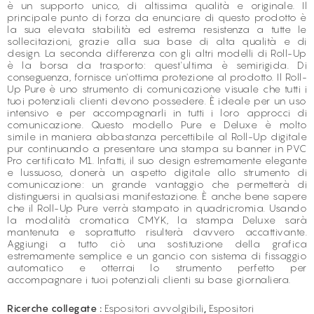
è un supporto unico, di altissima qualità e originale. Il
principale punto di forza da enunciare di questo prodotto è
la sua elevata stabilità ed estrema resistenza a tutte le
sollecitazioni, grazie alla sua base di alta qualità e di
design. La seconda differenza con gli altri modelli di Roll-Up
è la borsa da trasporto: quest'ultima è semirigida. Di
conseguenza, fornisce un'ottima protezione al prodotto. Il Roll-
Up Pure è uno strumento di comunicazione visuale che tutti i
tuoi potenziali clienti devono possedere. È ideale per un uso
intensivo e per accompagnarli in tutti i loro approcci di
comunicazione. Questo modello Pure e Deluxe è molto
simile in maniera abbastanza percettibile al Roll-Up digitale
pur continuando a presentare una stampa su banner in PVC
Pro certificato M1. Infatti, il suo design estremamente elegante
e lussuoso, donerà un aspetto digitale allo strumento di
comunicazione: un grande vantaggio che permetterà di
distinguersi in qualsiasi manifestazione. È anche bene sapere
che il Roll-Up Pure verrà stampato in quadricromia. Usando
la modalità cromatica CMYK, la stampa Deluxe sarà
mantenuta e soprattutto risulterà davvero accattivante.
Aggiungi a tutto ciò una sostituzione della grafica
estremamente semplice e un gancio con sistema di fissaggio
automatico e otterrai lo strumento perfetto per
accompagnare i tuoi potenziali clienti su base giornaliera.
Ricerche collegate :
Espositori avvolgibili
,
Espositori