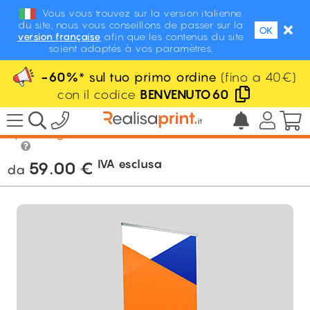
Vous vous trouvez sur la version italienne
du site, nous vous conseillons de passer sur la
OK
version française
afin que les contenus du site
soient adaptés à vos paramètres.
-60%
* sul tuo primo ordine
(fino a 40€)
con il codice
BENVENUTO60
/
POS Display / Espositori
/
Roll-up
/
Roll-
up alta gamma
IVA esclusa
59.00
€
da