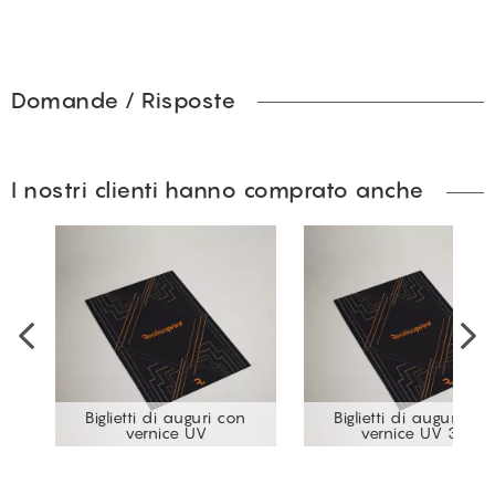
Domande / Risposte
I nostri clienti hanno comprato anche
Biglietti di auguri con
Biglietti di auguri con
i)
vernice UV
vernice UV 3D