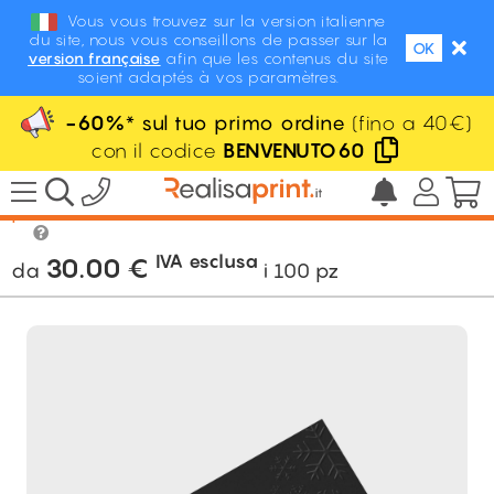
Vous vous trouvez sur la version italienne
du site, nous vous conseillons de passer sur la
OK
version française
afin que les contenus du site
soient adaptés à vos paramètres.
-60%
* sul tuo primo ordine
(fino a 40€)
con il codice
BENVENUTO60
/
Stampa
/
Biglietti
/
Biglietti di auguri con
plastificazione soft touch
IVA esclusa
30.00
€
da
i
100
pz