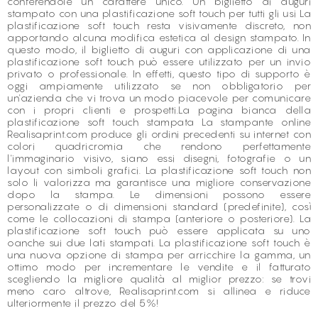
conferendole un carattere unico. Un biglietto di auguri
stampato con una plastificazione soft touch per tutti gli usi La
plastificazione soft touch resta visivamente discreto, non
apportando alcuna modifica estetica al design stampato. In
questo modo, il biglietto di auguri con applicazione di una
plastificazione soft touch può essere utilizzato per un invio
privato o professionale. In effetti, questo tipo di supporto è
oggi ampiamente utilizzato se non obbligatorio per
un'azienda che vi trova un modo piacevole per comunicare
con i propri clienti e prospetti.La pagina bianca della
plastificazione soft touch stampata La stampante online
Realisaprint.com produce gli ordini precedenti su internet con
colori quadricromia che rendono perfettamente
l'immaginario visivo, siano essi disegni, fotografie o un
layout con simboli grafici. La plastificazione soft touch non
solo li valorizza ma garantisce una migliore conservazione
dopo la stampa. Le dimensioni possono essere
personalizzate o di dimensioni standard (predefinite), così
come le collocazioni di stampa (anteriore o posteriore). La
plastificazione soft touch può essere applicata su uno
oanche sui due lati stampati. La plastificazione soft touch è
una nuova opzione di stampa per arricchire la gamma, un
ottimo modo per incrementare le vendite e il fatturato
scegliendo la migliore qualità al miglior prezzo: se trovi
meno caro altrove, Realisaprint.com si allinea e riduce
ulteriormente il prezzo del 5%!