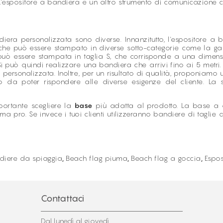
ali. L'espositore a bandiera è un altro strumento di comunicazion
ra personalizzata sono diverse. Innanzitutto, l'espositore 
o che può essere stampato in diverse sotto-categorie come l
può essere stampata in taglia S, che corrisponde a una dimens
L. Si può quindi realizzare una bandiera che arrivi fino ai 5 metr
ersonalizzata. Inoltre, per un risultato di qualità, proponiamo u
a poter rispondere alle diverse esigenze del cliente. La s
ortante scegliere la
base
più adatta al prodotto. La base a 
ma pro. Se invece i tuoi clienti utilizzeranno bandiere di taglie 
diere da spiaggia
,
Beach flag piuma
,
Beach flag a goccia
,
Espos
Contattaci
Dal lunedì al giovedì