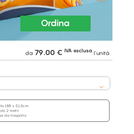
IVA esclusa
79.00
€
da
l'unità
ela 188 x 51,5cm
alo 2 metri
rsa da trasporto