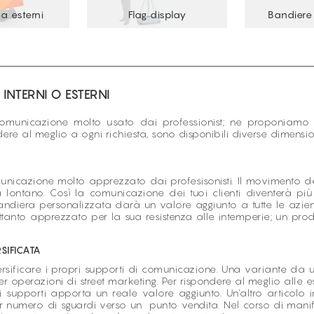
a esterni
Flag display
Bandiere 
INTERNI O ESTERNI
omunicazione molto usato dai professionist; ne proponiamo 
ondere al meglio a ogni richiesta, sono disponibili diverse dimen
icazione molto apprezzato dai profesisonisti. Il movimento del
a lontano. Così la comunicazione dei tuoi clienti diventerà pi
bandiera personalizzata darà un valore aggiunto a tutte le azie
tanto apprezzato per la sua resistenza alle intemperie; un prod
SIFICATA
rsificare i propri supporti di comunicazione. Una variante da 
perazioni di street marketing. Per rispondere al meglio alle es
i supporti apporta un reale valore aggiunto. Un'altro articolo 
 numero di sguardi verso un punto vendita. Nel corso di manife