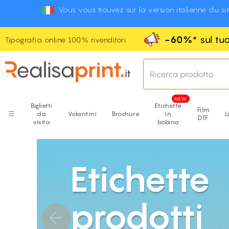
Vous vous trouvez sur la version italienne du si
-60%
* sul t
Tipografia online 100% rivenditori
Ricerca prodotto
Biglietti
Etichette
Film
da
Volantini
Brochure
in
L
DTF
visita
bobina