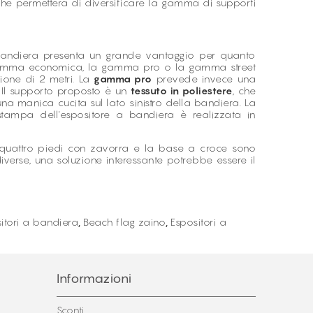
e che permetterà di diversificare la gamma di supporti
a bandiera presenta un grande vantaggio per quanto
a gamma economica, la gamma pro o la gamma street
ione di 2 metri. La
gamma pro
prevede invece una
i. Il supporto proposto è un
tessuto in poliestere
, che
na manica cucita sul lato sinistro della bandiera. La
tampa dell'espositore a bandiera è realizzata in
quattro piedi con zavorra e la base a croce sono
diverse, una soluzione interessante potrebbe essere il
itori a bandiera
,
Beach flag zaino
,
Espositori a
Informazioni
Sconti