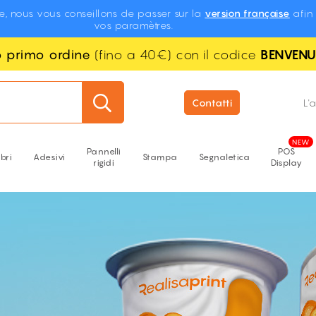
te, nous vous conseillons de passer sur la
version française
afin 
vos paramètres.
uo primo ordine
(fino a 40€) con il codice
BENVEN
Contatti
L'
Pannelli
POS
ibri
Adesivi
Stampa
Segnaletica
rigidi
Display