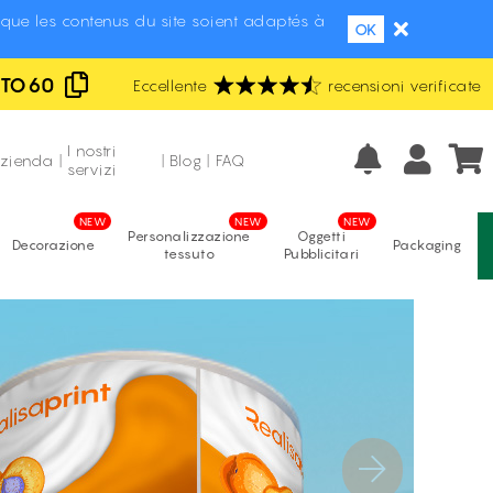
que les contenus du site soient adaptés à
OK
UTO60
Eccellente
Fabbricazione italiana
recensioni verificate
Prezzi più bassi d'Italia
I nostri
azienda
|
|
Blog
|
FAQ
servizi
Personalizzazione
Oggetti
Decorazione
Packaging
tessuto
Pubblicitari