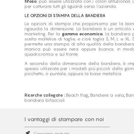
tifoso
; può essere utilizzata con i colori istituzion
per catturare tutti gli sguardi verso l'azienda.
LE OPZIONI DI STAMPA DELLA BANDIERA
Le opzioni di stampa che proponiamo per la bandie
rigaurda la dimensione. La bandiera è un articol
marketing. Per la
gamma economica
, la bandiera 
scelta moltelice di taglie, e cioè taglia S, M, L e X
permette una stampa di alta qualità della bandiera p
manica può essere nera oppure bianca, in modo d
quadricromia e sul fronte.
A seconda della dimensione della bandiera, è imp
spesso utilizzate per i modelli più piccoli della gam
picchetto, o puntale, oppure la base metallica.
Ricerche collegate :
Beach flag
,
Bandiere a vela
,
Ban
bandiera bifacciali
I vantaggi di stampare con noi
Consegna gratuita