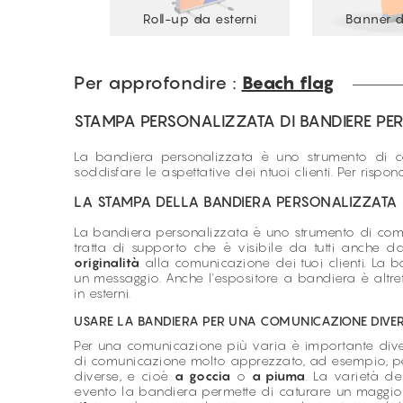
Roll-up da esterni
Banner d
Per approfondire :
Beach flag
STAMPA PERSONALIZZATA DI BANDIERE PER 
La bandiera personalizzata è uno strumento di c
soddisfare le aspettative dei ntuoi clienti. Per risp
LA STAMPA DELLA BANDIERA PERSONALIZZATA
La bandiera personalizzata è uno strumento di comun
tratta di supporto che è visibile da tutti anche d
originalità
alla comunicazione dei tuoi clienti. La 
un messaggio. Anche l'espositore a bandiera è altret
in esterni.
USARE LA BANDIERA PER UNA COMUNICAZIONE DIVER
Per una comunicazione più varia è importante dive
di comunicazione molto apprezzato, ad esempio, per o
diverse, e cioè
a goccia
o
a piuma
. La varietà de
evento la bandiera permette di caturare un maggior