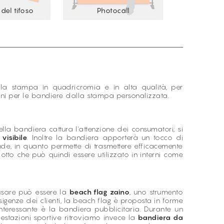
del tifoso
Photocall
la stampa in quadricromia e in alta qualità, per
sioni per le bandiere dalla stampa personalizzata.
la bandiera cattura l'attenzione dei consumatori; si
ù
visibile
. Inoltre la
bandiera
apporterà un tocco di
nde, in quanto permette di trasmettere efficacemente
otto che può quindi essere utilizzato in interni come
usare può essere la
beach flag zaino
, uno strumento
igenze dei clienti, la beach flag è proposta in forme
interessante è la bandiera pubblicitaria. Durante un
stazioni sportive ritroviamo invece la
bandiera da