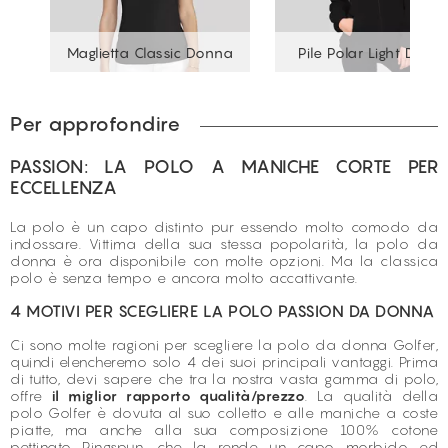
a
Maglietta Classic Donna
Pile Polar Light Donn
Per approfondire
PASSION: LA POLO A MANICHE CORTE PER
ECCELLENZA
La polo è un capo distinto pur essendo molto comodo da
indossare. Vittima della sua stessa popolarità, la polo da
donna è ora disponibile con molte opzioni. Ma la classica
polo è senza tempo e ancora molto accattivante.
4 MOTIVI PER SCEGLIERE LA POLO PASSION DA DONNA
Ci sono molte ragioni per scegliere la polo da donna Golfer,
quindi elencheremo solo 4 dei suoi principali vantaggi. Prima
di tutto, devi sapere che tra la nostra
vasta gamma di polo
,
offre
il miglior rapporto qualità/prezzo
. La qualità della
polo Golfer è dovuta al suo colletto e alle maniche a coste
piatte, ma anche alla sua composizione 100% cotone
pettinato Ringspun, che la rende un capo morbido ed