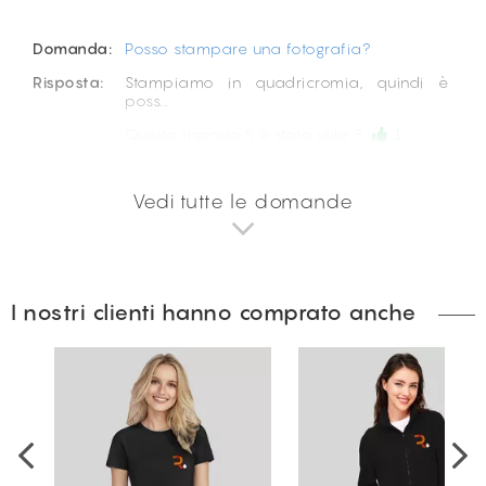
Domanda:
Posso stampare una fotografia?
Risposta:
Stampiamo in quadricromia, quindi è
poss...
Questa risposta ti è stata utile ?
1
Vedi tutte le domande
I nostri clienti hanno comprato anche