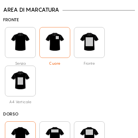
AREA DI MARCATURA
FRONTE
Blu navy
Arancio
Rosa
Senza
Cuore
Fronte
Sabbia
Verde inglese
Verde mela
A4 Verticale
DORSO
Verde prato
Viola scuro