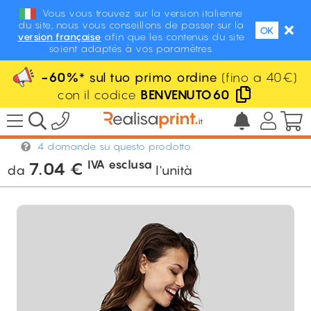
Vous vous trouvez sur la version italienne
du site, nous vous conseillons de passer sur la
OK
version française
afin que les contenus du site
soient adaptés à vos paramètres.
-60%
* sul tuo primo ordine
(fino a 40€)
con il codice
BENVENUTO60
/
Abbigliamento
/
Polo
/
Polo Passion
Donna
4 domande su questo prodotto.
IVA esclusa
7.04
€
da
l'unità