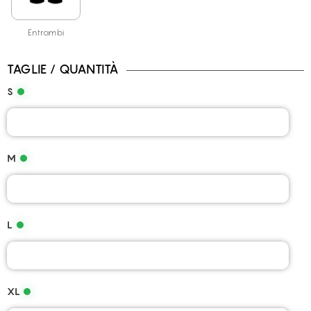
Entrambi
TAGLIE / QUANTITÀ
S
M
L
XL