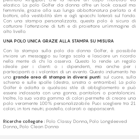
elastico. La polo Golfer da donna offre un look casual ma
femminile, grazie alla sua lunga abbottonatura perlata a 4
bottoni, alla vestibilità slim e agli spacchi laterali sul fondo.
Con una stampa personalizzata, questa polo è sicura di
catturare l'attenzione di tutti e di proiettare un'immagine di
alto livello.
UNA POLO UNICA GRAZIE ALLA STAMPA SU MISURA
Con la stampa sulla polo da donna Golfer, è possibile
inviare un messaggio su larga scala e lasciare un ricordo
nella mente di chi la osserva. Questo lo rende un regalo
ideale per i clienti o i dipendenti, ma anche per i
partecipanti o i volontari di un evento. Questo indumento ha
una
grande area di stampa in diversi punti
: sul cuore, sulla
schiena e sulle spalle (destra, sinistra o entrambe). La polo
Golfer è adatta a qualsiasi stile di abbigliamento e può
essere indossata con una gonna, pantaloni o pantaloncini.
Inoltre, la sua vasta gamma di colori permette di creare una
polo veramente 100% personalizzabile. Puoi scegliere tra 21
colori, in toni neutri, pastello, colorati o appariscenti.
Ricerche collegate :
Polo Classy Donna
,
Polo Longsleeved
Donna
,
Polo Clean Donna