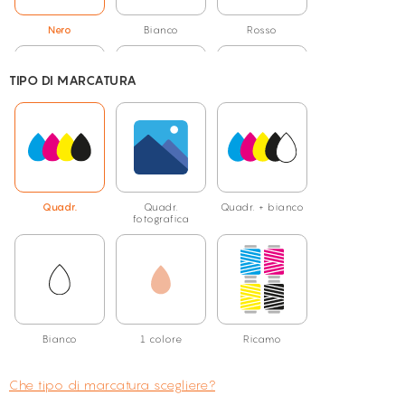
Nero
Bianco
Rosso
TIPO DI MARCATURA
Blu royal
Aqua
Blu atollo
Quadr.
Quadr.
Quadr. + bianco
fotografica
Bordeaux
Cioccolato
Cielo
Bianco
1 colore
Ricamo
Che tipo di marcatura scegliere?
Fucsia
Grigio chiné
Giallo