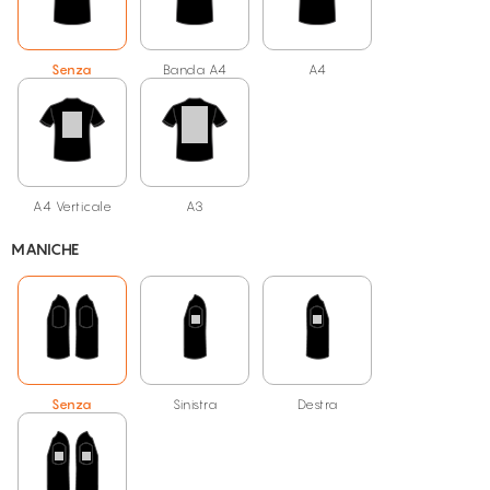
Senza
Banda A4
A4
A4 Verticale
A3
MANICHE
Senza
Sinistra
Destra