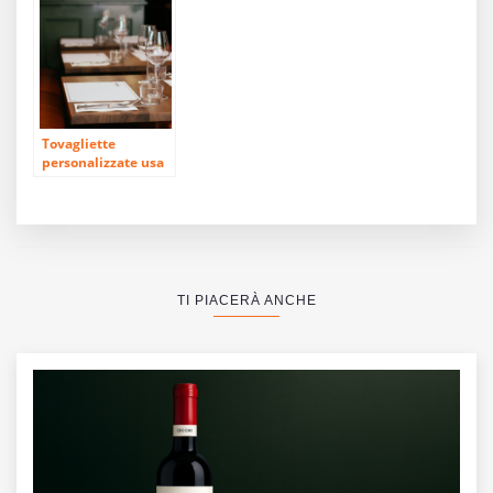
un’azienda
Tovagliette
personalizzate usa
e getta o
riutilizzabili: quale
supporto scegliere?
TI PIACERÀ ANCHE