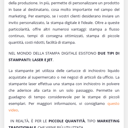
della produzione. In più, permette di personalizzare un prodotto
in base al destinatario, cosa molto importante nel campo del
marketing. Per esempio, se i vostri clienti desiderano inviare un
invito personalizzato, la stampa digitale è l’ideale. Oltre a queste
particolarità, offre altri numerosi vantaggi: stampa a flusso
continuo, tempi di consegna ottimizzati, stampa di piccole
quantità, costi ridotti, facilità di stampa.
NEL MONDO DELLA STAMPA DIGITALE ESISTONO
DUE TIPI DI
STAMPANTI: LASER E JET
.
La stampante jet utilizza delle cartucce di inchiostro liquido
acquistate al supermercato o nei negozi di articoli da ufficio. La
stampante laser effettua una stampa con inchiostro in polvere
che aderisce alla carta in un solo passaggio. Permette un
guadagno di tempo considerevole per le stampe di piccoli
esemplari. Per maggiori informazioni, vi consigliamo
questo
video
.
IN REALTÀ, È PER LE
PICCOLE QUANTITÀ
, TIPO
MARKETING
TRADIZIONALE
, CHE VIENE PIÙ UTILIZZATA.