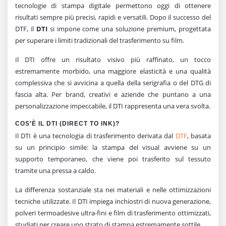
tecnologie di stampa digitale permettono oggi di ottenere
risultati sempre più precisi, rapidi e versatili. Dopo il successo del
DTF, il
DTI
si impone come una soluzione premium, progettata
per superare i limiti tradizionali del trasferimento su film.
Il DTI offre un risultato visivo più raffinato, un tocco
estremamente morbido, una maggiore elasticità e una qualità
complessiva che si avvicina a quella della serigrafia o del DTG di
fascia alta. Per brand, creativi e aziende che puntano a una
personalizzazione impeccabile, il DTI rappresenta una vera svolta.
COS’È IL DTI (DIRECT TO INK)?
Il DTI è una tecnologia di trasferimento derivata dal
DTF
, basata
su un principio simile: la stampa del visual avviene su un
supporto temporaneo, che viene poi trasferito sul tessuto
tramite una pressa a caldo.
La differenza sostanziale sta nei materiali e nelle ottimizzazioni
tecniche utilizzate. Il DTI impiega inchiostri di nuova generazione,
polveri termoadesive ultra-fini e film di trasferimento ottimizzati,
studiati per creare uno strato di stampa estremamente sottile.