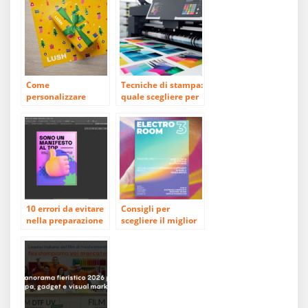
Come
Tecniche di stampa:
personalizzare
quale scegliere per
gadget per Natale
il tuo progetto?
2024
10 errori da evitare
Consigli per
nella preparazione
scegliere il miglior
dei file per la
tipo di carta per la
stampa – Guida
tua stampa
Completa