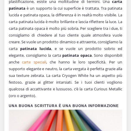
plastificazione, esiste una moltitudine di termini. Una
carta
patinata
è un supporto la cui superficie è trattata. Tra patinata
lucida e patinata opaca, la differenza è in realtà molto visibile. La
carta patinata lucida è molto brillante e lascia riflettere la luce. La
carta patinata opaca è molto più sobria. Per scegliere tra i due, ti
consigliamo di chiedere al tuo cliente quale atmosfera vuole
creare. Se vuole un prodotto dinamico e attraente, consigliamo la
carta
patinata lucida
, e se vuole un prodotto sobrio ed
elegante, consigliamo la carta
patinata opaca
. Sono disponibili
anche
carte speciali
, che hanno le loro specificità. Per un
supporto elegante e neutro, la carta vergata è perfetta grazie alla
sua texture zebrata. La carta Cryogen White ha un aspetto più
festoso, grazie ai glitter intarsiati. Se i tuoi clienti vogliono
qualcosa di accattivante e lussuoso, c’è la carta Curious Metallic
(oro o argento).
UNA BUONA SCRITTURA È UNA BUONA INFORMAZIONE