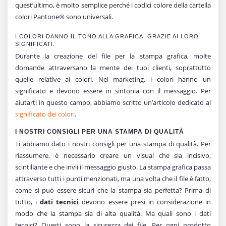
quest’ultimo, è molto semplice perché i codici colore della cartella
colori Pantone® sono universali.
I COLORI DANNO IL TONO ALLA GRAFICA, GRAZIE AI LORO
SIGNIFICATI.
Durante la creazione del file per la stampa grafica, molte
domande attraversano la mente dei tuoi clienti, soprattutto
quelle relative ai colori. Nel marketing, i colori hanno un
significato e devono essere in sintonia con il messaggio. Per
aiutarti in questo campo, abbiamo scritto un’articolo dedicato al
significato dei colori
.
I NOSTRI CONSIGLI PER UNA STAMPA DI QUALITÀ
Ti abbiamo dato i nostri consigli per una stampa di qualità. Per
riassumere, è necessario creare un visual che sia incisivo,
scintillante e che invii il messaggio giusto. La stampa grafica passa
attraverso tutti i punti menzionati, ma una volta che il file è fatto,
come si può essere sicuri che la stampa sia perfetta? Prima di
tutto, i
dati tecnici
devono essere presi in considerazione in
modo che la stampa sia di alta qualità. Ma quali sono i dati
tecnici? Questi sono la sicurezza dei file. Per ogni prodotto