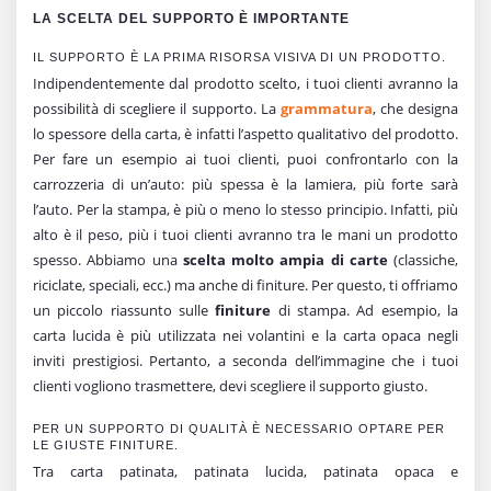
LA SCELTA DEL SUPPORTO È IMPORTANTE
IL SUPPORTO È LA PRIMA RISORSA VISIVA DI UN PRODOTTO.
Indipendentemente dal prodotto scelto, i tuoi clienti avranno la
possibilità di scegliere il supporto. La
grammatura
, che designa
lo spessore della carta, è infatti l’aspetto qualitativo del prodotto.
Per fare un esempio ai tuoi clienti, puoi confrontarlo con la
carrozzeria di un’auto: più spessa è la lamiera, più forte sarà
l’auto. Per la stampa, è più o meno lo stesso principio. Infatti, più
alto è il peso, più i tuoi clienti avranno tra le mani un prodotto
spesso. Abbiamo una
scelta molto ampia di carte
(classiche,
riciclate, speciali, ecc.) ma anche di finiture. Per questo, ti offriamo
un piccolo riassunto sulle
finiture
di stampa. Ad esempio, la
carta lucida è più utilizzata nei volantini e la carta opaca negli
inviti prestigiosi. Pertanto, a seconda dell’immagine che i tuoi
clienti vogliono trasmettere, devi scegliere il supporto giusto.
PER UN SUPPORTO DI QUALITÀ È NECESSARIO OPTARE PER
LE GIUSTE FINITURE.
Tra carta patinata, patinata lucida, patinata opaca e