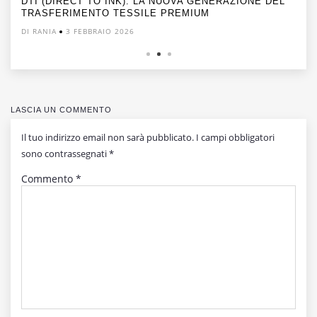
DTI (DIRECT TO INK): LA NUOVA GENERAZIONE DEL
TRASFERIMENTO TESSILE PREMIUM
DI RANIA
3 FEBBRAIO 2026
LASCIA UN COMMENTO
Il tuo indirizzo email non sarà pubblicato.
I campi obbligatori
sono contrassegnati
*
Commento
*