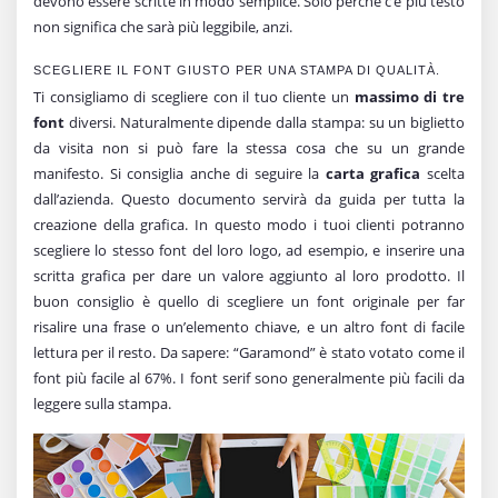
devono essere scritte in modo semplice. Solo perché c’è più testo
non significa che sarà più leggibile, anzi.
SCEGLIERE IL FONT GIUSTO PER UNA STAMPA DI QUALITÀ.
Ti consigliamo di scegliere con il tuo cliente un
massimo di tre
font
diversi. Naturalmente dipende dalla stampa: su un biglietto
da visita non si può fare la stessa cosa che su un grande
manifesto. Si consiglia anche di seguire la
carta grafica
scelta
dall’azienda. Questo documento servirà da guida per tutta la
creazione della grafica. In questo modo i tuoi clienti potranno
scegliere lo stesso font del loro logo, ad esempio, e inserire una
scritta grafica per dare un valore aggiunto al loro prodotto. Il
buon consiglio è quello di scegliere un font originale per far
risalire una frase o un’elemento chiave, e un altro font di facile
lettura per il resto. Da sapere: “Garamond” è stato votato come il
font più facile al 67%. I font serif sono generalmente più facili da
leggere sulla stampa.