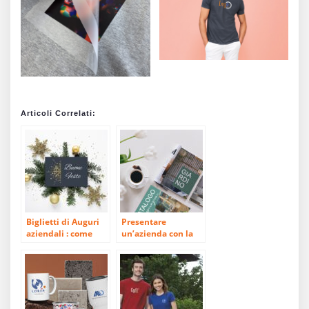
Articoli Correlati:
Biglietti di Auguri
Presentare
aziendali : come
un’azienda con la
renderli unici
brochure
promozionale