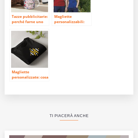
Tazze pubblicitarie:
Magliette
perché farne uno
personalizzabili:
strumento di
scopri la nostra
comunicazione?
gamma
Magliette
personalizzate: cosa
scegliere e perché?
TI PIACERÀ ANCHE