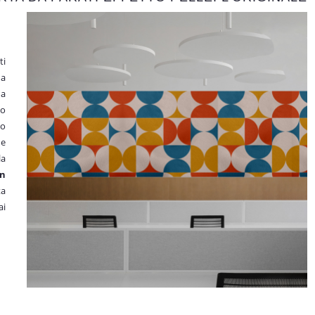
ti
na
da
to
 o
 e
la
in
ta
ai