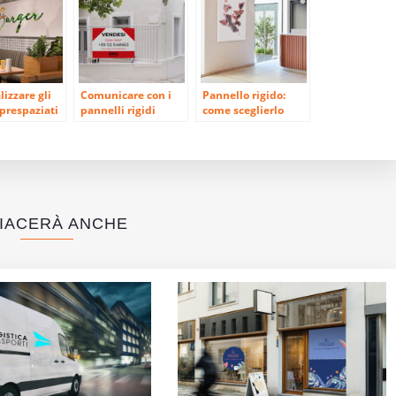
izzare gli
Comunicare con i
Pannello rigido:
 prespaziati
pannelli rigidi
come sceglierlo
bene?
PIACERÀ ANCHE