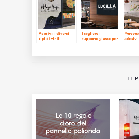
Adesivi: i diversi
Scegliere il
Personal
tipi di vinili
supporto giusto per
adesivi
un’insegna
TI 