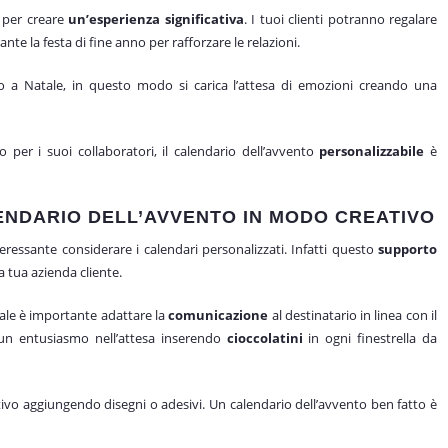
o per creare
un’esperienza significativa
. I tuoi clienti potranno regalare
te la festa di fine anno per rafforzare le relazioni.
o a Natale, in questo modo si carica l’attesa di emozioni creando una
o per i suoi collaboratori, il calendario dell’avvento
personalizzabile
è
NDARIO DELL’AVVENTO IN MODO CREATIVO
nteressante considerare i calendari personalizzati. Infatti questo
supporto
a tua azienda cliente.
nale è importante adattare la
comunicazione
al destinatario in linea con il
e un entusiasmo nell’attesa inserendo
cioccolatini
in ogni finestrella da
vo aggiungendo disegni o adesivi. Un calendario dell’avvento ben fatto è