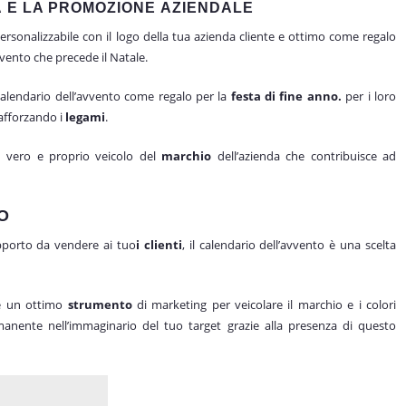
À E LA PROMOZIONE
AZIENDALE
ersonalizzabile con il logo della tua azienda cliente e ottimo come regalo
avvento che precede il Natale.
calendario dell’avvento come regalo per la
festa di fine anno.
per i loro
afforzando i
legami
.
n vero e proprio veicolo del
marchio
dell’azienda che contribuisce ad
O
pporto da vendere ai tuo
i clienti
, il calendario dell’avvento è una scelta
re un ottimo
strumento
di marketing per veicolare il marchio e i colori
anente nell’immaginario del tuo target grazie alla presenza di questo