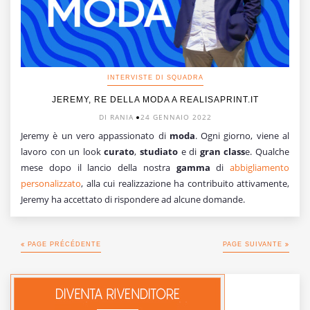
INTERVISTE DI SQUADRA
JEREMY, RE DELLA MODA A REALISAPRINT.IT
DI RANIA
24 GENNAIO 2022
Jeremy è un vero appassionato di
moda
. Ogni giorno, viene al
lavoro con un look
curato
,
studiato
e di
gran class
e. Qualche
mese dopo il lancio della nostra
gamma
di
abbigliamento
personalizzato
, alla cui realizzazione ha contribuito attivamente,
Jeremy ha accettato di rispondere ad alcune domande.
PAGE PRÉCÉDENTE
PAGE SUIVANTE